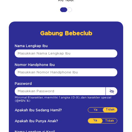
Gabung Bebeclub
Nama Lengkap Ibu
Nomor Handphone Ibu
Password
Minimal 8 karakter
,
memiliki 1 angka (0-9)
,
dan karakter spesial
(@#$%^&)
Tidak
Apakah Ibu Sedang Hamil?
Ya
Apakah Ibu Punya Anak?