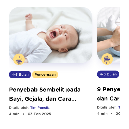
4-6 Bulan
Pen
4-6 Bulan
Pencernaan
9 Penyeba
Penyebab Sembelit pada
dan Cara 
Bayi, Gejala, dan Cara
Mengatasinya
Ditulis oleh:
Tim Pe
Ditulis oleh:
Tim Penulis
4 min
20 Nov
4 min
03 Feb 2025