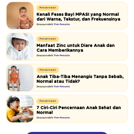
Pencernaan
Kenali Feses Bayi MPASI yang Normal
dari Warna, Tekstur, dan Frekuensinya
Disusun oleh:
Tim Penulis
Pencernaan
Manfaat Zinc untuk Diare Anak dan
Cara Memberikannya
Disusun oleh:
Tim Penulis
Pencernaan
Anak Tiba-Tiba Menangis Tanpa Sebab,
Normal atau Tidak?
Disusun oleh:
Tim Penulis
Pencernaan
7 Ciri-Ciri Pencernaan Anak Sehat dan
Normal
Disusun oleh:
Tim Penulis