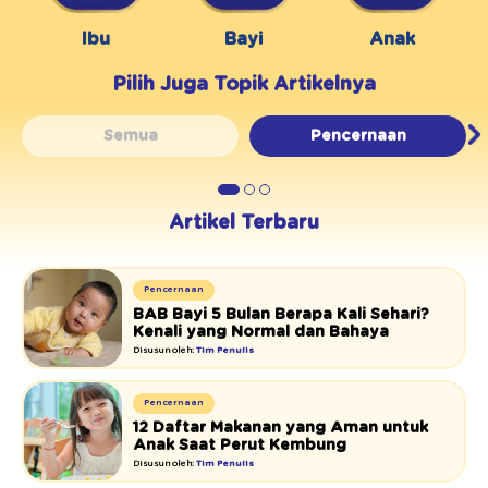
Ibu
Bayi
Anak
Pilih Juga Topik Artikelnya
Semua
Pencernaan
Artikel Terbaru
Pencernaan
BAB Bayi 5 Bulan Berapa Kali Sehari?
Kenali yang Normal dan Bahaya
Disusun oleh:
Tim Penulis
Pencernaan
12 Daftar Makanan yang Aman untuk
Anak Saat Perut Kembung
Disusun oleh:
Tim Penulis