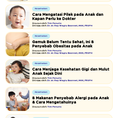
Kesehatan
Cara Mengatasi Pilek pada Anak dan
Kapan Perlu ke Dokter
Disusun oleh:
Tim Penulis
Ditinjau oleh:
Dr. dr. Ray Wagiu Basrowi, MKK, FRSPH
Kesehatan
Gemuk Belum Tentu Sehat, Ini 8
Penyebab Obesitas pada Anak
Disusun oleh:
Tim Penulis
Ditinjau oleh:
Dr. dr. Ray Wagiu Basrowi, MKK, FRSPH
Kesehatan
Cara Menjaga Kesehatan Gigi dan Mulut
Anak Sejak Dini
Disusun oleh:
Tim Penulis
Ditinjau oleh:
Dr. dr. Ray Wagiu Basrowi, MKK, FRSPH
Kesehatan
8 Makanan Penyebab Alergi pada Anak
& Cara Mengetahuinya
Disusun oleh:
Tim Penulis