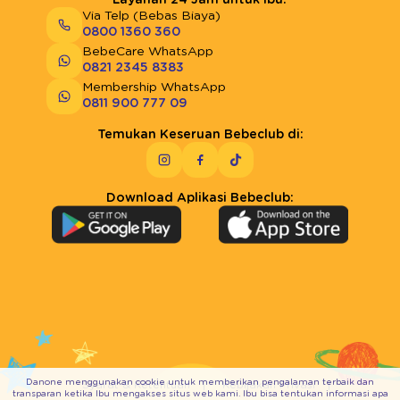
Via Telp (Bebas Biaya)
0800 1360 360
BebeCare WhatsApp
0821 2345 8383
Membership WhatsApp
0811 900 777 09
Temukan Keseruan Bebeclub di:
Download Aplikasi Bebeclub:
Danone menggunakan cookie untuk memberikan pengalaman terbaik dan
Syarat & Ketentuan
Kebijakan Privasi
transparan ketika Ibu mengakses situs web kami. Ibu bisa tentukan informasi apa