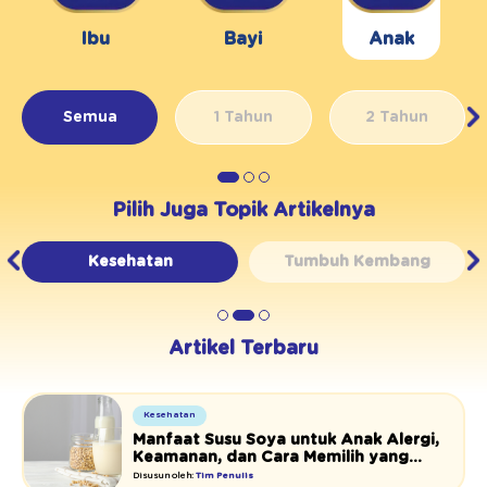
Ibu
Bayi
Anak
Semua
1 Tahun
2 Tahun
Pilih Juga Topik Artikelnya
Kesehatan
Tumbuh Kembang
Artikel Terbaru
Kesehatan
Manfaat Susu Soya untuk Anak Alergi,
Keamanan, dan Cara Memilih yang
Tepat
Disusun oleh:
Tim Penulis