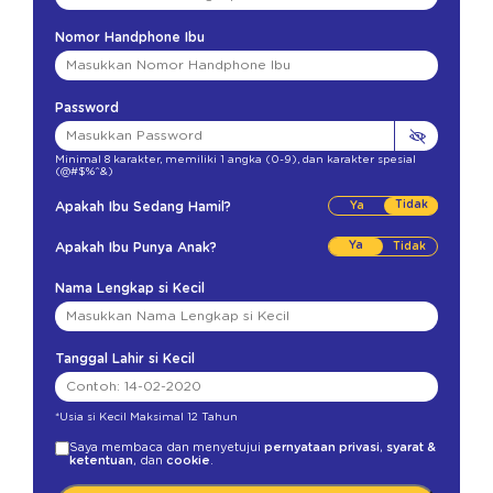
Nomor Handphone Ibu
Password
Minimal 8 karakter
,
memiliki 1 angka (0-9)
,
dan karakter spesial
(@#$%^&)
Tidak
Apakah Ibu Sedang Hamil?
Ya
Apakah Ibu Punya Anak?
Nama Lengkap si Kecil
Tanggal Lahir si Kecil
*Usia si Kecil Maksimal 12 Tahun
Saya membaca dan menyetujui
pernyataan privasi
,
syarat &
ketentuan
, dan
cookie
.