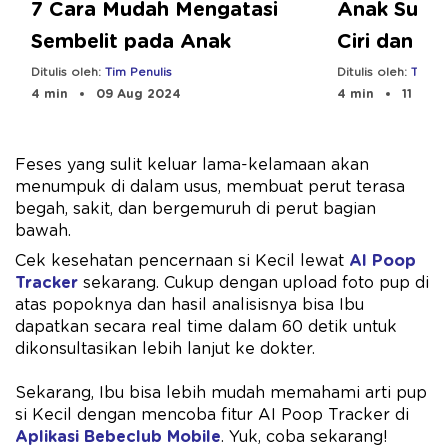
7 Cara Mudah Mengatasi
Anak Susa
Sembelit pada Anak
Ciri dan C
Ditulis oleh:
Tim Penulis
Ditulis oleh:
Tim Pe
4 min
09 Aug 2024
4 min
11 Dec
Feses yang sulit keluar lama-kelamaan akan
menumpuk di dalam usus, membuat perut terasa
begah, sakit, dan bergemuruh di perut bagian
bawah.
Cek kesehatan pencernaan si Kecil lewat
AI Poop
Tracker
sekarang. Cukup dengan upload foto pup di
atas popoknya dan hasil analisisnya bisa Ibu
dapatkan secara real time dalam 60 detik untuk
dikonsultasikan lebih lanjut ke dokter.
Sekarang, Ibu bisa lebih mudah memahami arti pup
si Kecil dengan mencoba fitur AI Poop Tracker di
Aplikasi Bebeclub Mobile
. Yuk, coba sekarang!