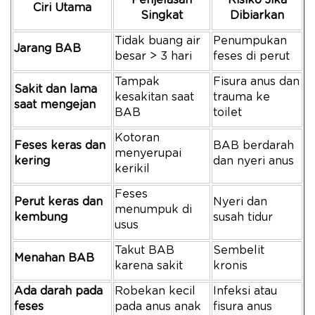
Penjelasan
Risiko Jika
Ciri Utama
Singkat
Dibiarkan
Tidak buang air
Penumpukan
Jarang BAB
besar > 3 hari
feses di perut
Tampak
Fisura anus dan
Sakit dan lama
kesakitan saat
trauma ke
saat mengejan
BAB
toilet
Kotoran
Feses keras dan
BAB berdarah
menyerupai
kering
dan nyeri anus
kerikil
Feses
Perut keras dan
Nyeri dan
menumpuk di
kembung
susah tidur
usus
Takut BAB
Sembelit
Menahan BAB
karena sakit
kronis
Ada darah pada
Robekan kecil
Infeksi atau
feses
pada anus anak
fisura anus