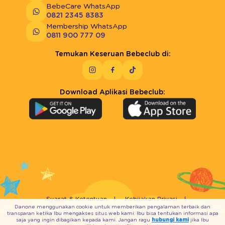
BebeCare WhatsApp
0821 2345 8383
Membership WhatsApp
0811 900 777 09
Temukan Keseruan Bebeclub di:
Download Aplikasi Bebeclub:
Syarat & Ketentuan
Kebijakan Privasi
Danone menggunakan cookie untuk memberikan pengalaman terbaik dan
Press Release
Tentang Kami
FAQ
transparan ketika Ibu mengakses situs web kami. Ibu bisa tentukan informasi apa
saja yang ingin dibagikan kepada kami. Jangan ragu
hubungi kami
jika Ibu