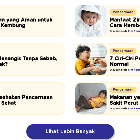
Pencernaan
nan yang Aman untuk
Manfaat Zi
t Kembung
Cara Membe
Disusun oleh:
Tim Penu
Pencernaan
Menangis Tanpa Sebab,
7 Ciri-Ciri
ak?
Normal
Disusun oleh:
Tim Penu
Pencernaan
esehatan Pencernaan
Makanan ya
 Sehat
Sakit Perut
Disusun oleh:
Tim Penu
Lihat Lebih Banyak