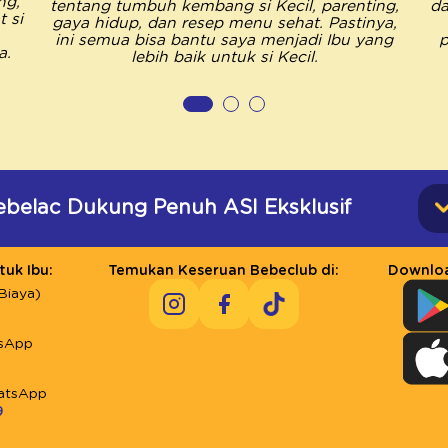
ng,
tentang tumbuh kembang si Kecil, parenting,
da
 si
gaya hidup, dan resep menu sehat. Pastinya,
ini semua bisa bantu saya menjadi Ibu yang
p
a.
lebih baik untuk si Kecil.
ebelac Dukung Penuh ASI Eksklusif
uk Ibu:
Temukan Keseruan Bebeclub di:
Downloa
Biaya)
sApp
atsApp
9