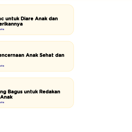
nc untuk Diare Anak dan
rikannya
lis
 Pencernaan Anak Sehat dan
lis
ng Bagus untuk Redakan
 Anak
lis