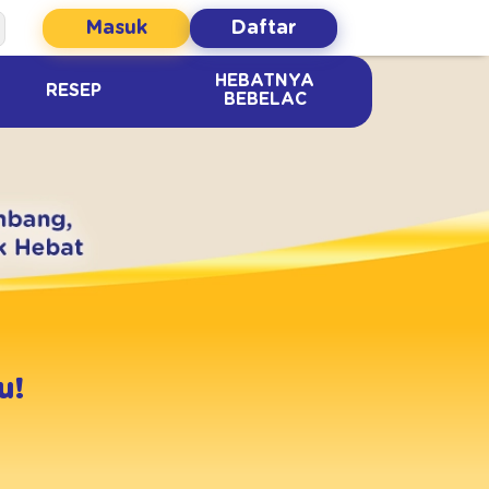
Masuk
Daftar
HEBATNYA
RESEP
BEBELAC
u!