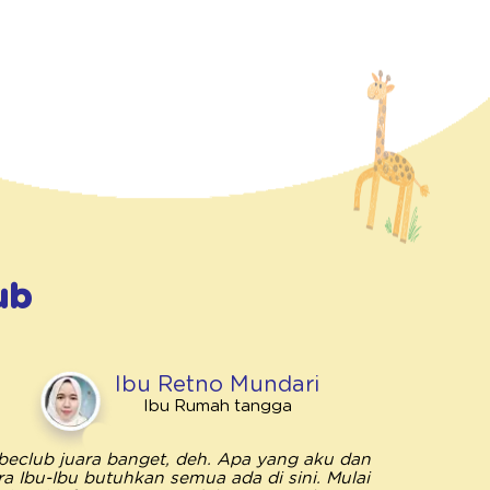
ub
Ibu Retno Mundari
Ibu Rumah tangga
beclub juara banget, deh. Apa yang aku dan
Bebeclub 
ra Ibu-Ibu butuhkan semua ada di sini. Mulai
penting unt