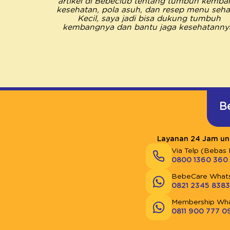
artikel di Bebeclub tentang tumbuh kemba
kesehatan, pola asuh, dan resep menu sehat
Kecil, saya jadi bisa dukung tumbuh
kembangnya dan bantu jaga kesehatanny
B
Layanan 24 Jam unt
Via Telp (Bebas 
0800 1360 360
BebeCare What
0821 2345 8383
Membership Wh
0811 900 777 0