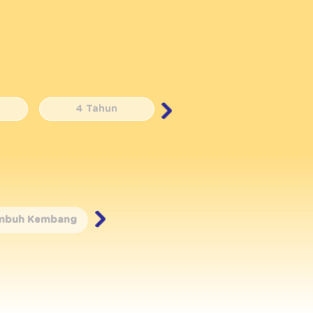
4 Tahun
5 Tahun
mbuh Kembang
Nutrisi
Resep