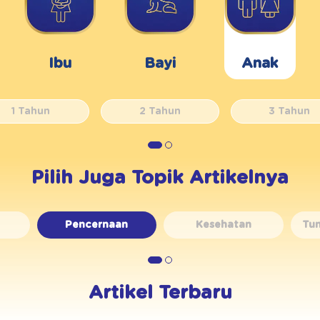
Ibu
Bayi
Anak
1 Tahun
2 Tahun
3 Tahun
Pilih Juga Topik Artikelnya
Pencernaan
Kesehatan
Tu
Artikel Terbaru