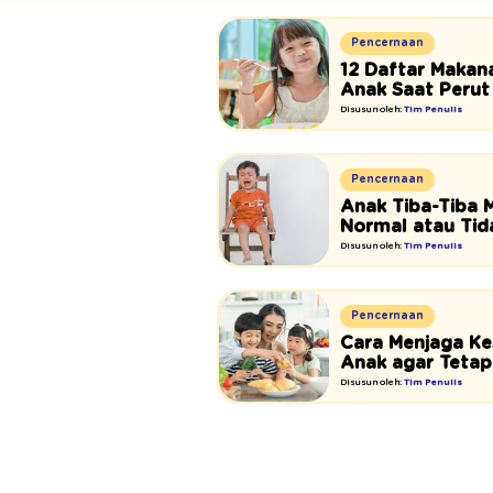
Pencernaan
12 Daftar Maka
Anak Saat Peru
Disusun oleh:
Tim Penulis
Pencernaan
Anak Tiba-Tiba 
Normal atau Tid
Disusun oleh:
Tim Penulis
Pencernaan
Cara Menjaga K
Anak agar Tetap
Disusun oleh:
Tim Penulis