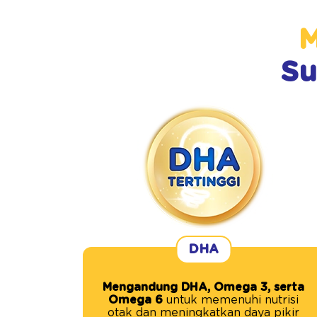
M
Su
DHA
Mengandung DHA, Omega 3, serta
Omega 6
untuk memenuhi nutrisi
otak dan meningkatkan daya pikir