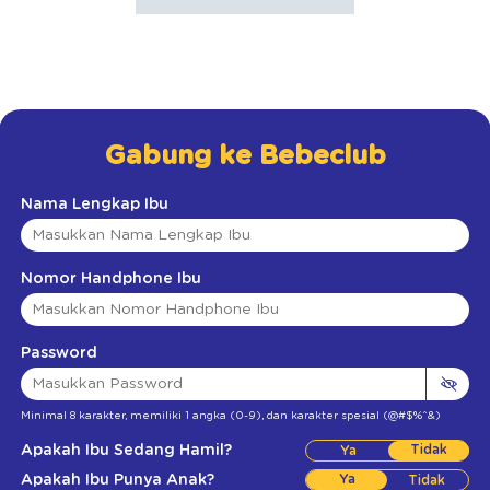
Gabung ke Bebeclub
Nama Lengkap Ibu
Nomor Handphone Ibu
Password
Minimal 8 karakter
,
memiliki 1 angka (0-9)
,
dan karakter spesial (@#$%^&)
Apakah Ibu Sedang Hamil?
Tidak
Apakah Ibu Punya Anak?
Ya