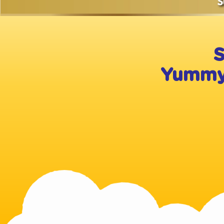
S
Yummy 