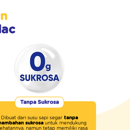
an
lac
Tanpa Sukrosa
Dibuat dari susu sapi segar
tanpa
nambahan sukrosa
untuk mendukung
ehatannya, namun tetap memiliki rasa