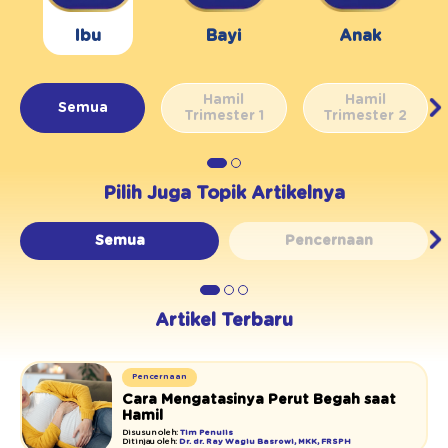
Ibu
Bayi
Anak
Hamil
Hamil
Semua
Trimester 1
Trimester 2
Pilih Juga Topik Artikelnya
Semua
Pencernaan
Artikel Terbaru
Pencernaan
Cara Mengatasinya Perut Begah saat
Hamil
Disusun oleh:
Tim Penulis
Ditinjau oleh:
Dr. dr. Ray Wagiu Basrowi, MKK, FRSPH