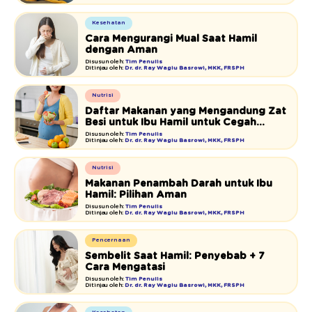
Kesehatan
Cara Mengurangi Mual Saat Hamil
dengan Aman
Disusun oleh:
Tim Penulis
Ditinjau oleh:
Dr. dr. Ray Wagiu Basrowi, MKK, FRSPH
Nutrisi
Daftar Makanan yang Mengandung Zat
Besi untuk Ibu Hamil untuk Cegah
Anemia
Disusun oleh:
Tim Penulis
Ditinjau oleh:
Dr. dr. Ray Wagiu Basrowi, MKK, FRSPH
Nutrisi
Makanan Penambah Darah untuk Ibu
Hamil: Pilihan Aman
Disusun oleh:
Tim Penulis
Ditinjau oleh:
Dr. dr. Ray Wagiu Basrowi, MKK, FRSPH
Pencernaan
Sembelit Saat Hamil: Penyebab + 7
Cara Mengatasi
Disusun oleh:
Tim Penulis
Ditinjau oleh:
Dr. dr. Ray Wagiu Basrowi, MKK, FRSPH