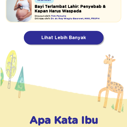
Kesehatan
Bayi Terlambat Lahir: Penyebab &
Kapan Harus Waspada
Disusun oleh:
Tim Penulis
Ditinjau oleh:
Dr. dr. Ray Wagiu Basrowi, MKK, FRSPH
Lihat Lebih Banyak
Apa Kata Ibu