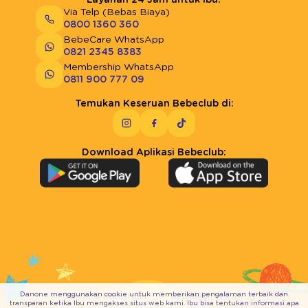
Via Telp (Bebas Biaya)
0800 1360 360
BebeCare WhatsApp
0821 2345 8383
Membership WhatsApp
0811 900 777 09
Temukan Keseruan Bebeclub di:
Download Aplikasi Bebeclub:
Danone menggunakan cookie untuk memberikan pengalaman terbaik dan
Syarat & Ketentuan
Kebijakan Privasi
transparan ketika Ibu mengakses situs web kami. Ibu bisa tentukan informasi apa