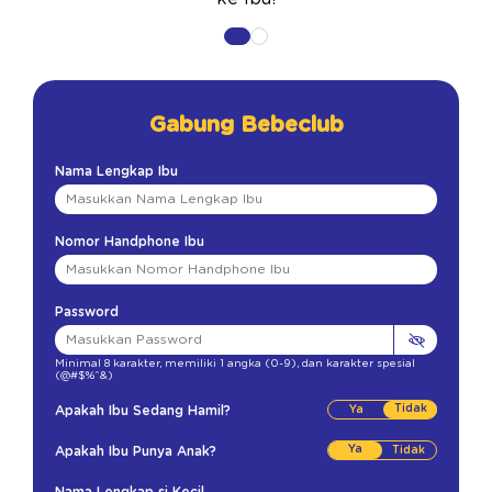
Gabung Bebeclub
Nama Lengkap Ibu
Nomor Handphone Ibu
Password
Minimal 8 karakter
,
memiliki 1 angka (0-9)
,
dan karakter spesial
(@#$%^&)
Tidak
Apakah Ibu Sedang Hamil?
Ya
Apakah Ibu Punya Anak?