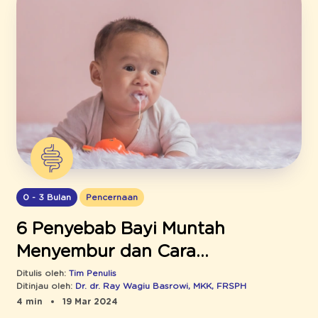
0 - 3 Bulan
Pencernaan
6 Penyebab Bayi Muntah
Menyembur dan Cara
Mengatasinya
Ditulis oleh:
Tim Penulis
Ditinjau oleh:
Dr. dr. Ray Wagiu Basrowi, MKK, FRSPH
4 min
19 Mar 2024