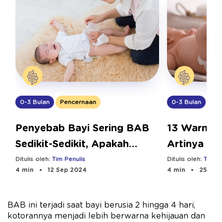
0-3 Bulan
Pencernaan
0-3 Bulan
Pe
Penyebab Bayi Sering BAB
13 Warna 
Sedikit-Sedikit, Apakah
Artinya un
Normal?
Kecil
Ditulis oleh:
Tim Penulis
Ditulis oleh:
Tim Pe
4 min
12 Sep 2024
4 min
25 Oct
BAB ini terjadi saat bayi berusia 2 hingga 4 hari,
kotorannya menjadi lebih berwarna kehijauan dan