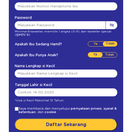
Password
Minimal 8 karakter
,
memiliki 1 angka (0-9)
,
dan karakter spesial
(@#$%^&)
Tidak
Apakah Ibu Sedang Hamil?
Ya
Apakah Ibu Punya Anak?
Nama Lengkap si Kecil
Tanggal Lahir si Kecil
*Usia si Kecil Maksimal 12 Tahun
Saya membaca dan menyetujui
pernyataan privasi
,
syarat &
ketentuan
, dan
cookie
.
Daftar Sekarang