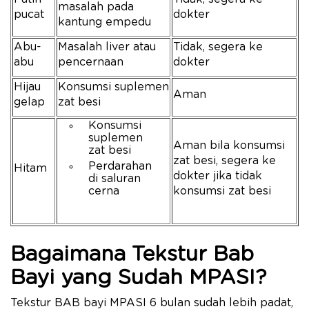
masalah pada
pucat
dokter
kantung empedu
Abu-
Masalah liver atau
Tidak, segera ke
abu
pencernaan
dokter
Hijau
Konsumsi suplemen
Aman
gelap
zat besi
Konsumsi
suplemen
Aman bila konsumsi
zat besi
zat besi, segera ke
Perdarahan
Hitam
dokter jika tidak
di saluran
cerna
konsumsi zat besi
Bagaimana Tekstur Bab
Bayi yang Sudah MPASI?
Tekstur BAB bayi MPASI 6 bulan sudah lebih padat,