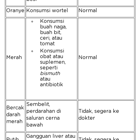
Oranye
Konsumsi wortel
Normal
Konsumsi
buah naga,
buah bit,
ceri, atau
tomat
Konsumsi
obat atau
Merah
Normal
suplemen,
seperti
bismuth
atau
antibiotik
Sembelit,
Bercak
perdarahan di
Tidak, segera ke
darah
saluran cerna
dokter
merah
bawah
Gangguan liver atau
Putih
Tidak, segera ke