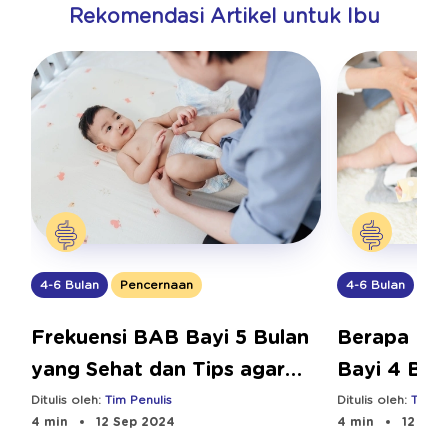
Rekomendasi Artikel untuk Ibu
4-6 Bulan
Pencernaan
4-6 Bulan
Pen
Frekuensi BAB Bayi 5 Bulan
Berapa Kal
yang Sehat dan Tips agar
Bayi 4 Bul
Teratur
Ditulis oleh:
Tim Penulis
Ditulis oleh:
Tim Pe
4 min
12 Sep 2024
4 min
12 Sep