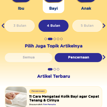
Ibu
Bayi
Anak
3 Bulan
4 Bulan
5 Bulan
Pilih Juga Topik Artikelnya
Semua
Pencernaan
Artikel Terbaru
Pencernaan
11 Cara Mengatasi Kolik Bayi agar Cepat
Tenang & Cirinya
Disusun oleh:
Tim Penulis