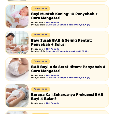
Pencernaan
Bayi Muntah Kuning: 10 Penyebab +
Cara Mengatasi
Disusun oleh:
Tim Penulis
Ditinjau oleh:
Dr. dr. Eva Jeumpa Soelaeman, Sp.A (K)
Pencernaan
Bayi Susah BAB & Sering Kentut:
Penyebab + Solusi
Disusun oleh:
Tim Penulis
Ditinjau oleh:
Dr. dr. Ray Wagiu Basrowi, MKK, FRSPH
Pencernaan
BAB Bayi Ada Serat Hitam: Penyebab &
Cara Mengatasi
Disusun oleh:
Tim Penulis
Ditinjau oleh:
Dr. dr. Eva Jeumpa Soelaeman, Sp.A (K)
Pencernaan
Berapa Kali Seharusnya Frekuensi BAB
Bayi 4 Bulan?
Disusun oleh:
Tim Penulis