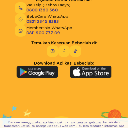
Via Telp (Bebas Biaya)
0800 1360 360
BebeCare WhatsApp
0821 2345 8383
Membership WhatsApp
0811 900 777 09
Temukan Keseruan Bebeclub di:
Download Aplikasi Bebeclub:
Danone menggunakan cookie untuk memberikan pengalaman terbaik dan
Syarat & Ketentuan
Kebijakan Privasi
transparan ketika Ibu mengakses situs web kami. Ibu bisa tentukan informasi apa