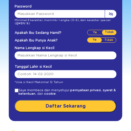
Vitamin B5 (Asam Pantotenat)
45%
Password
Vitamin B6 (Piridoksin)
25%
Minimal 8 karakter
,
memiliki 1 angka (0-9)
,
dan karakter spesial
Vitamin B9 (Asam Folat)
15%
(@#$%^&)
Vitamin C
35%
Tidak
Apakah Ibu Sedang Hamil?
Ya
Apakah Ibu Punya Anak?
Biotin
30%
Nama Lengkap si Kecil
Kalsium
25%
Fosfor
20%
Tanggal Lahir si Kecil
Zat Besi
25%
Zinc
20%
*Usia si Kecil Maksimal 12 Tahun
Iodium
20%
Saya membaca dan menyetujui
pernyataan privasi
,
syarat &
ketentuan
, dan
cookie
.
Selenium
10%
Daftar Sekarang
Natrium
10%
Kalium
6%
Magnesium
20%