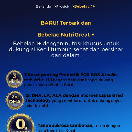
Beranda
Produk
Bebelac 1+
BARU! Terbaik dari
Bebelac NutriGreat +
Bebelac 1+ dengan nutrisi khusus untuk
dukung si Kecil tumbuh sehat dan bersinar
dari dalam.
,
3 Serat penting Prebiotik FOS:GOS & Inulin
terbukti di >10 negara Asia dan Eropa, dukung
pencernaan sehat si Kecil.
2x DHA, LA, ALA dengan microencapsulated
yang cepat larut untuk dukung daya
technology
pikir kreatif.
, tetap dengan
Tanpa sukrosa tambahan
rasa favorit si Kecil