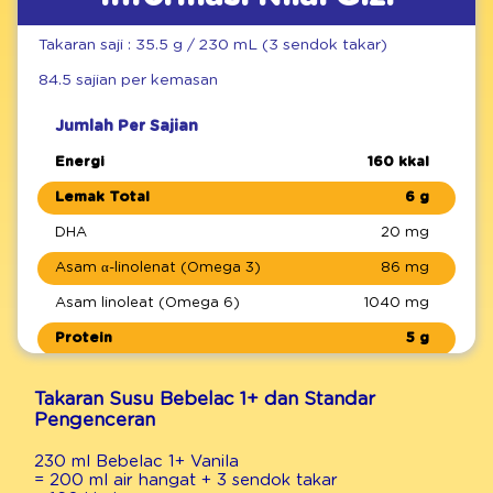
Takaran saji : 35.5 g / 230 mL (3 sendok takar)
84.5 sajian per kemasan
Jumlah Per Sajian
Energi
160 kkal
Lemak Total
6 g
DHA
20 mg
Asam α-linolenat (Omega 3)
86 mg
Asam linoleat (Omega 6)
1040 mg
Protein
5 g
Karbohidrat Total
21 g
Takaran Susu Bebelac 1+ dan Standar
Serat Pangan
1 mg
Pengenceran
FOS-Inulin
321 mg
230 ml Bebelac 1+ Vanila
= 200 ml air hangat + 3 sendok takar
Galakto Oligosakarida (GOS)
816 mg