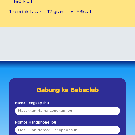
= 160 kkal
Total Gula
13 g
1 sendok takar = 12 gram = +- 53kkal
Laktosa
13 g
Sukrosa
0 g
Garam (Natrium)
90 mg
%AKG*
Protein
19%
Vitamin dan Mineral
Vitamin A
30%
Vitamin D3
20%
Gabung ke Bebeclub
Vitamin E
35%
Vitamin K1
60%
Nama Lengkap Ibu
Vitamin B1 (Tiamin)
20%
Vitamin B2 (Riboflavin)
35%
Nomor Handphone Ibu
Vitamin B3 (Niasin)
20%