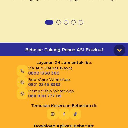
Threonin
301 mg
Valin
346 mg
Histidin
140 mg
Triptofan
92 mg
*Perhitungan AKG berdasarkan kebutuhan energi 2150 kkal.
Kebutuhan energi anda mungkin lebih tinggi atau lebih rendah.
Bebelac Dukung Penuh ASI Eksklusif
Layanan 24 Jam untuk Ibu:
Via Telp (Bebas Biaya)
0800 1360 360
BebeCare WhatsApp
0821 2345 8383
Membership WhatsApp
0811 900 777 09
Temukan Keseruan Bebeclub di:
Download Aplikasi Bebeclub: