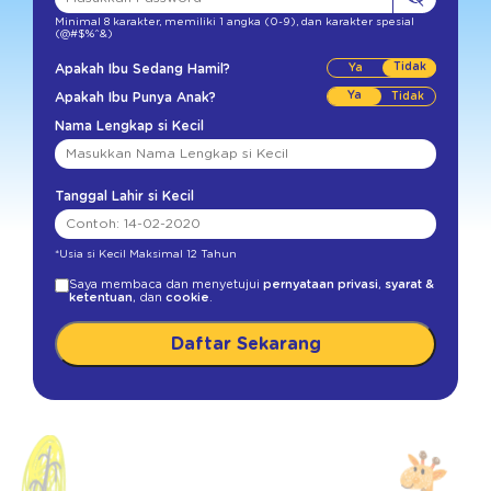
Minimal 8 karakter
,
memiliki 1 angka (0-9)
,
dan karakter spesial
(@#$%^&)
Vitamin B6 (Piridoksin)
10 %
Tidak
Apakah Ibu Sedang Hamil?
Vitamin B12 (Kobalamin)
15 %
Ya
Apakah Ibu Punya Anak?
Vitamin B9 (Asam Folat)
Nama Lengkap si Kecil
4 %
Vitamin C
15 %
Tanggal Lahir si Kecil
Biotin
8 %
*Usia si Kecil Maksimal 12 Tahun
Kalsium
15 %
Saya membaca dan menyetujui
pernyataan privasi
,
syarat &
ketentuan
, dan
cookie
.
Fosfor
15 %
Daftar Sekarang
Zat Besi
20 %
Zinc
25 %
Lodium
15 %
Selenium
6 %