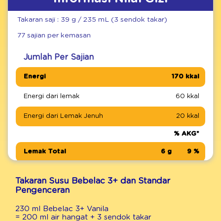
Takaran saji : 39 g / 235 mL (3 sendok takar)
77 sajian per kemasan
Jumlah Per Sajian
Energi
170 kkal
Energi dari lemak
60 kkal
Energi dari Lemak Jenuh
20 kkal
% AKG*
Lemak Total
6 g
9 %
DHA
16 mg
Takaran Susu Bebelac 3+ dan Standar
Pengenceran
Asam Linoleat
1067 mg
8 %
(Omega 6)
230 ml Bebelac 3+ Vanila
= 200 ml air hangat + 3 sendok takar