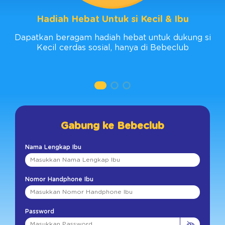
Laktosa
15 g
Hadiah Hebat Untuk si Kecil & Ibu
Sukrosa
0 g
Dapatkan beragam hadiah hebat untuk dukung si
Garam (Natrium)
100 mg
6 %
Kecil cerdas sosial, hanya di Bebeclub
Vitamin dan Mineral
Vitamin A
20 %
Vitamin D3
20 %
Vitamin E
15 %
Gabung ke Bebeclub
Vitamin K1
15 %
Nama Lengkap Ibu
Vitamin B1 (Tiamin)
8 %
Nomor Handphone Ibu
Vitamin B2 (Riboflavin)
15 %
Vitamin B3 (Niasin)
8 %
Password
Vitamin B5 (Asam pantotenat)
20 %