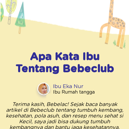
Kalium1
4 %
Magnesium
4 %
Kolin
4 %
Klorida
132 mg
Apa Kata Ibu
Total Asam Amino
2384 mg
Esensial
Tentang
Bebeclub
Isoleusin
262 mg
Leusin
533 mg
Ibu Eka Nur
Ibu Rumah tangga
Lisin
343 mg
Terima kasih, Bebelac! Sejak baca banyak
Metionin
142 mg
artikel di Bebeclub tentang tumbuh kembang,
kesehatan, pola asuh, dan resep menu sehat si
Fenilalanin
226 mg
Kecil, saya jadi bisa dukung tumbuh
kembangnya dan bantu jaga kesehatannya.