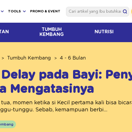
TOOLS
PROMO & EVENT
TUMBUH
TAN
NUTRISI
KEMBANG
Tumbuh Kembang
4 - 6 Bulan
Delay pada Bayi: Pen
a Mengatasinya
 tua, momen ketika si Kecil pertama kali bisa bic
nggu-tunggu. Sebab, kemampuan berbi...
embang