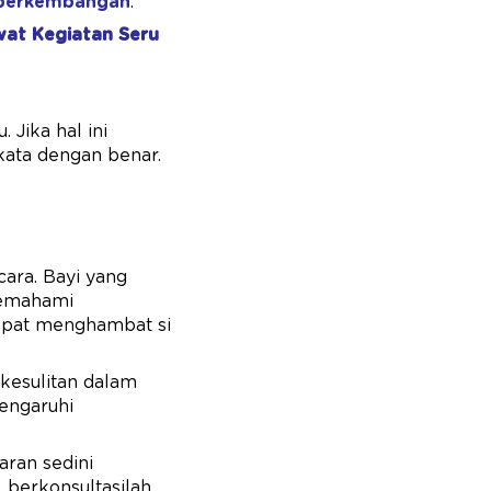
 perkembangan
.
at Kegiatan Seru
Jika hal ini
kata dengan benar.
ara. Bayi yang
memahami
dapat menghambat si
kesulitan dalam
engaruhi
aran sedini
 berkonsultasilah