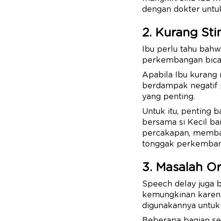
dengan dokter untu
2. Kurang Sti
Ibu perlu tahu bah
perkembangan bicara
Apabila Ibu kurang 
berdampak negatif
yang penting.
Untuk itu, penting b
bersama si Kecil b
percakapan, membac
tonggak perkemban
3. Masalah Or
Speech delay juga bi
kemungkinan karena
digunakannya untuk 
Beberapa bagian sep