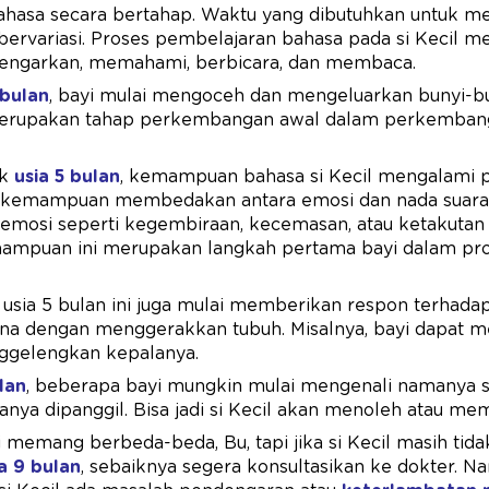
ahasa secara bertahap. Waktu yang dibutuhkan untuk m
bervariasi. Proses pembelajaran bahasa pada si Kecil m
engarkan, memahami, berbicara, dan membaca.
 bulan
, bayi mulai mengoceh dan mengeluarkan bunyi-bu
ni merupakan tahap perkembangan awal dalam perkemb
ak
usia 5 bulan
, kemampuan bahasa si Kecil mengalami p
kemampuan membedakan antara emosi dan nada suara. 
emosi seperti kegembiraan, kecemasan, atau ketakutan 
mampuan ini merupakan langkah pertama bayi dalam pros
da usia 5 bulan ini juga mulai memberikan respon terhada
na dengan menggerakkan tubuh. Misalnya, bayi dapat m
ggelengkan kepalanya.
lan
, beberapa bayi mungkin mulai mengenali namanya s
nya dipanggil. Bisa jadi si Kecil akan menoleh atau m
memang berbeda-beda, Bu, tapi jika si Kecil masih tid
a 9 bulan
, sebaiknya segera konsultasikan ke dokter. Na