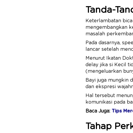
Tanda-Tan
Keterlambatan bicar
mengembangkan kema
masalah perkemban
Pada dasarnya, spee
lancar setelah menc
Menurut Ikatan Dokt
delay jika si Kecil
(mengeluarkan bunyi
Bayi juga mungkin d
dan ekspresi wajahny
Hal tersebut menun
komunikasi pada bay
Baca Juga:
Tips Mer
Tahap Per