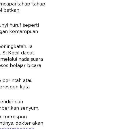
encapai tahap-tahap
elibatkan
nyi huruf seperti
angan kemampuan
eningkatan. Ia
Si Kecil dapat
melalui nada suara
es belajar bicara
p perintah atau
erespon kata
endiri dan
emberikan senyum.
ak merespon
ntinya, dokter akan