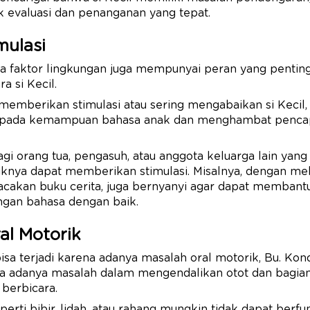
k evaluasi dan penanganan yang tepat.
mulasi
wa faktor lingkungan juga mempunyai peran yang pentin
 si Kecil.
memberikan stimulasi atau sering mengabaikan si Kecil, 
 pada kemampuan bahasa anak dan menghambat pencap
agi orang tua, pengasuh, atau anggota keluarga lain yang 
aiknya dapat memberikan stimulasi. Misalnya, dengan me
akan buku cerita, juga bernyanyi agar dapat membant
gan bahasa dengan baik.
al Motorik
sa terjadi karena adanya masalah oral motorik, Bu. Kondis
 adanya masalah dalam mengendalikan otot dan bagian
berbicara.
erti bibir, lidah, atau rahang mungkin tidak dapat berfu