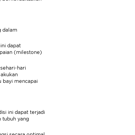
g dalam
ini dapat
aian (milestone)
sehari-hari
lakukan
u bayi mencapai
i ini dapat terjadi
 tubuh yang
ngsi secara optimal