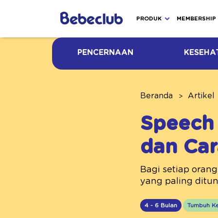
PRODUK
MEMBERSHIP
PENCERNAAN
KESEHA
Beranda
Artikel
Speech 
dan Car
Bagi setiap orang
yang paling ditu
4 - 6 Bulan
Tumbuh K