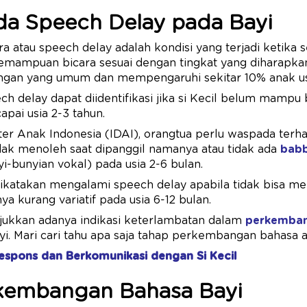
da Speech Delay pada Bayi
a atau speech delay adalah kondisi yang terjadi ketika 
mpuan bicara sesuai dengan tingkat yang diharapkan
gan yang umum dan mempengaruhi sekitar 10% anak usi
ch delay dapat diidentifikasi jika si Kecil belum mampu
apai usia 2-3 tahun.
er Anak Indonesia (IDAI), orangtua perlu waspada terh
 tidak menoleh saat dipanggil namanya atau tidak ada
babb
-bunyian vokal) pada usia 2-6 bulan.
ikatakan mengalami speech delay apabila tidak bisa me
a kurang variatif pada usia 6-12 bulan.
jukkan adanya indikasi keterlambatan dalam
perkemban
i. Mari cari tahu apa saja tahap perkembangan bahasa a
espons dan Berkomunikasi dengan Si Kecil
kembangan Bahasa Bayi