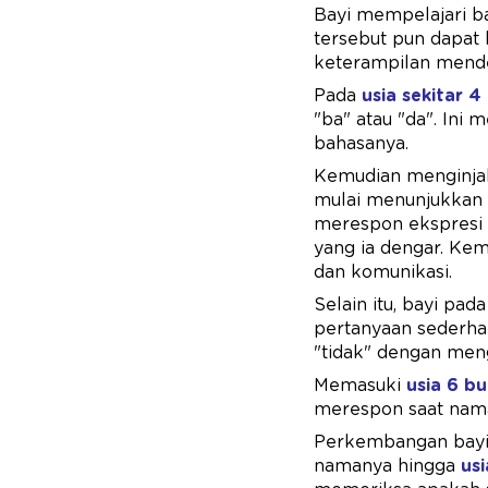
Bayi mempelajari b
tersebut pun dapat 
keterampilan mend
Pada
usia sekitar 4
"ba" atau "da". I
bahasanya.
Kemudian menginj
mulai menunjukkan 
merespon ekspresi 
yang ia dengar. Ke
dan komunikasi.
Selain itu, bayi pa
pertanyaan sederha
"tidak" dengan men
Memasuki
usia 6 bu
merespon saat nama
Perkembangan bayi 
namanya hingga
usi