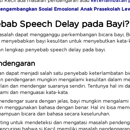
i Kecil ada masalah pendengaran atau
keterlambatan
Mengembangkan Sosial Emosional Anak Prasekolah Lew
bab Speech Delay pada Bayi?
alah dapat mengganggu perkembangan bicara bayi, Bu. 
t menyebabkan bayi kesulitan untuk menyebutkan kata-
san lengkap penyebab speech delay pada bayi.
endengaran
n dapat menjadi salah satu penyebab keterlambatan bic
n pendengaran mungkin mengalami kesulitan dalam 
ain dan mendengar suaranya sendiri. Tentunya hal ini 
mi dan menguasai kata-kata.
 mendengar suara dengan jelas, bayi mungkin mengalami 
an menggunakan bahasa dengan benar. Hal ini bisa mem
mpuan bicara dan bahasa secara keseluruhan.
enting untuk mendeteksi dan mengatasi masalah pendeng
encurigai bahwa si Kecil memiliki masalah pendengaran,