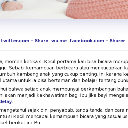
twitter.com – Share
wa.me
facebook.com – Sharer
ua, momen ketika si Kecil pertama kali bisa bicara meru
nggu. Sebab, kemampuan berbicara atau mengucapkan k
 tumbuh kembang anak yang cukup penting. Ini karena k
l utama untuk ia bisa berteman dan belajar tentang dunia
tahui bahwa setiap anak mempunyai perkembangan baha
ini akan menjadi kekhawatiran bagi Ibu jika bayi menga
delay
.
s mengetahui sejak dini penyebab, tanda-tanda, dan car
tu si Kecil mencapai kemampuan bicara yang sesuai usi
el berikut ini, Bu.