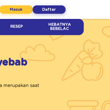
Masuk
Daftar
HEBATNYA
RESEP
BEBELAC
yebab
ara merupakan saat