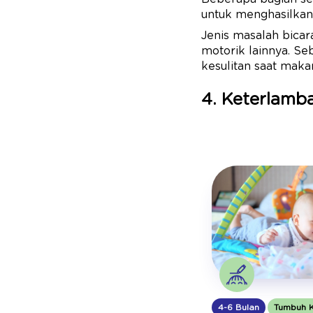
untuk menghasilkan 
Jenis masalah bicara
motorik lainnya. Se
kesulitan saat maka
4. Keterlam
4-6 Bulan
Tumbuh 