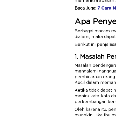
memeriksa apakah s
Baca Juga:
7 Cara 
Apa Penye
Berbagai macam mas
dialami, maka dapa
Berikut ini penjela
1. Masalah P
Masalah pendengara
mengalami ganggua
pembicaraan orang l
Kecil dalam memaha
Ketika tidak dapat
meniru kata-kata d
perkembangan kema
Oleh karena itu, p
mungkin. Jika Ibu m