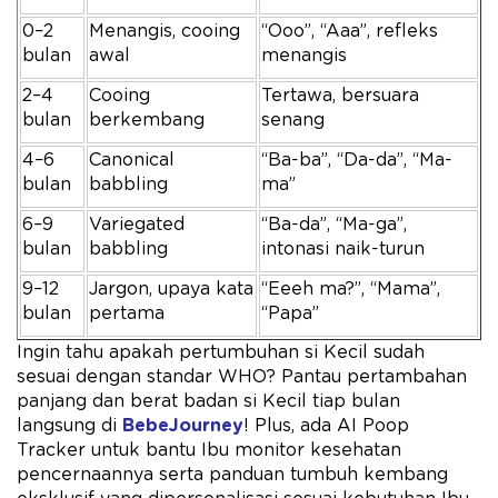
0–2
Menangis, cooing
“Ooo”, “Aaa”, refleks
bulan
awal
menangis
2–4
Cooing
Tertawa, bersuara
bulan
berkembang
senang
4–6
Canonical
“Ba-ba”, “Da-da”, “Ma-
bulan
babbling
ma”
6–9
Variegated
“Ba-da”, “Ma-ga”,
bulan
babbling
intonasi naik-turun
9–12
Jargon, upaya kata
“Eeeh ma?”, “Mama”,
bulan
pertama
“Papa”
Ingin tahu apakah pertumbuhan si Kecil sudah
sesuai dengan standar WHO? Pantau pertambahan
panjang dan berat badan si Kecil tiap bulan
langsung di
BebeJourney
! Plus, ada AI Poop
Tracker untuk bantu Ibu monitor kesehatan
pencernaannya serta panduan tumbuh kembang