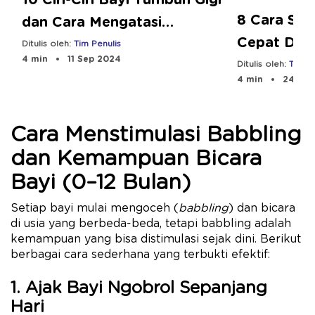
8 Cara Stim
dan Cara Mengatasi
Cepat Dud
Sakitnya
Ditulis oleh:
Tim Penulis
4 min
11 Sep 2024
Ditulis oleh:
Tim Pe
4 min
24 Jul
Cara Menstimulasi Babbling
dan Kemampuan Bicara
Bayi (0–12 Bulan)
Setiap bayi mulai mengoceh (
babbling
) dan bicara
di usia yang berbeda-beda, tetapi babbling adalah
kemampuan yang bisa distimulasi sejak dini. Berikut
berbagai cara sederhana yang terbukti efektif:
1. Ajak Bayi Ngobrol Sepanjang
Hari