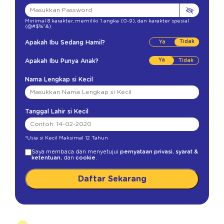
Minimal 8 karakter
,
memiliki 1 angka (0-9)
,
dan karakter spesial
(@#$%^&)
Tidak
Apakah Ibu Sedang Hamil?
Ya
Apakah Ibu Punya Anak?
Nama Lengkap si Kecil
Tanggal Lahir si Kecil
*Usia si Kecil Maksimal 12 Tahun
Saya membaca dan menyetujui
pernyataan privasi
,
syarat &
ketentuan
, dan
cookie
.
Daftar Sekarang