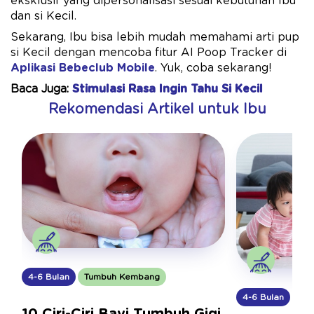
eksklusif yang dipersonalisasi sesuai kebutuhan Ibu
dan si Kecil.
Sekarang, Ibu bisa lebih mudah memahami arti pup
si Kecil dengan mencoba fitur AI Poop Tracker di
Aplikasi Bebeclub Mobile
. Yuk, coba sekarang!
Baca Juga:
Stimulasi Rasa Ingin Tahu Si Kecil
Rekomendasi Artikel untuk Ibu
4-6 Bulan
Tumbuh Kembang
4-6 Bulan
Tu
10 Ciri-Ciri Bayi Tumbuh Gigi