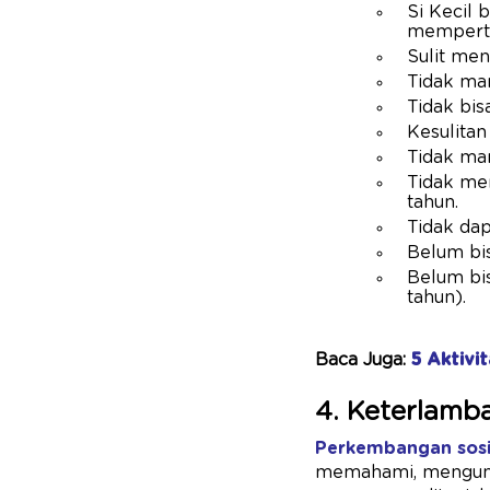
Si Kecil 
memperta
Sulit me
Tidak ma
Tidak bis
Kesulitan
Tidak ma
Tidak men
tahun.
Tidak dap
Belum bis
Belum bis
tahun).
Baca Juga:
5 Aktivi
4. Keterlamb
Perkembangan sosi
memahami, mengungk