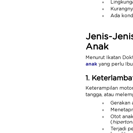
Lingkung
Kurangnya
Ada kondi
Jenis-Jen
Anak
Menurut Ikatan Dok
anak
yang perlu Ibu
1. Keterlamb
Keterampilan motor
tangga, atau melem
Gerakan a
Menetapny
Otot ana
(
hiperton
Terjadi 