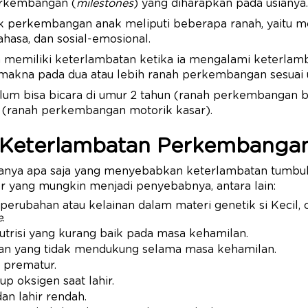
erkembangan (
milestones
) yang diharapkan pada usianya.
 perkembangan anak meliputi beberapa ranah, yaitu mo
ahasa, dan sosial-emosional.
n memiliki keterlambatan ketika ia mengalami keterlam
kna pada dua atau lebih ranah perkembangan sesuai 
belum bisa bicara di umur 2 tahun (ranah perkembangan 
n (ranah perkembangan motorik kasar).
Keterlambatan Perkembanga
-tanya apa saja yang menyebabkan keterlambatan tumb
r yang mungkin menjadi penyebabnya, antara lain:
perubahan atau kelainan dalam materi genetik si Kecil,
e
.
utrisi yang kurang baik pada masa kehamilan.
an yang tidak mendukung selama masa kehamilan.
n prematur.
up oksigen saat lahir.
an lahir rendah.