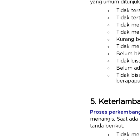
yang umum ditunjuk
Tidak ter
Tidak ter
Tidak men
Tidak men
Kurang b
Tidak mem
Belum bi
Tidak bis
Belum ada
Tidak bi
berapapu
5. Keterlamb
Proses perkemban
menangis. Saat ada
tanda berikut:
Tidak mem