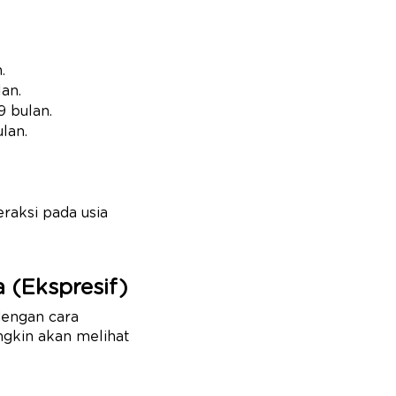
.
an.
9 bulan.
lan.
raksi pada usia
 (Ekspresif)
dengan cara
ngkin akan melihat