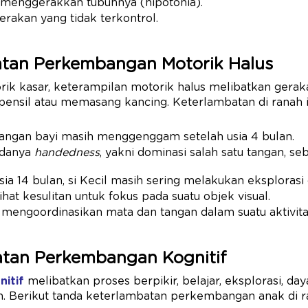
n menggerakkan tubuhnya (hipotonia).
rakan yang tidak terkontrol.
atan Perkembangan Motorik Halus
rik kasar, keterampilan motorik halus melibatkan gerak
ensil atau memasang kancing. Keterlambatan di ranah
tangan bayi masih menggenggam setelah usia 4 bulan.
adanya
handedness
, yakni dominasi salah satu tangan, se
sia 14 bulan, si Kecil masih sering melakukan eksplorasi 
ihat kesulitan untuk fokus pada suatu objek visual.
 mengoordinasikan mata dan tangan dalam suatu aktivit
atan Perkembangan Kognitif
itif
melibatkan proses berpikir, belajar, eksplorasi, day
 Berikut tanda keterlambatan perkembangan anak di ra