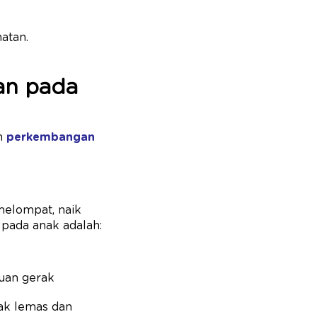
hatan.
an pada
an
perkembangan
melompat, naik
 pada anak adalah:
uan gerak
ak lemas dan