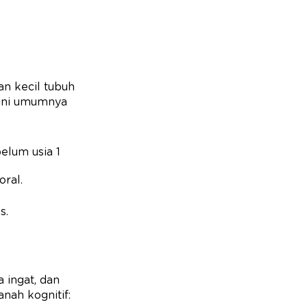
an kecil tubuh
 ini umumnya
belum usia 1
oral.
as.
a ingat, dan
nah kognitif: