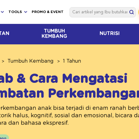
TOOLS
PROMO & EVENT
TUMBUH
TAN
NUTRISI
KEMBANG
Tumbuh Kembang
1 Tahun
b & Cara Mengatasi
ambatan Perkembanga
rkembangan anak bisa terjadi di enam ranah ber
orik halus, kognitif, sosial dan emosional, bicara
cara dan bahasa ekspresif.
ang