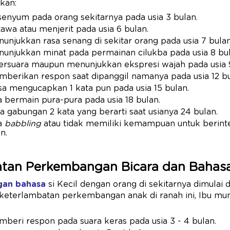
kan:
senyum pada orang sekitarnya pada usia 3 bulan.
tawa atau menjerit pada usia 6 bulan.
unjukkan rasa senang di sekitar orang pada usia 7 bulan
unjukkan minat pada permainan cilukba pada usia 8 bul
ersuara maupun menunjukkan ekspresi wajah pada usia 
berikan respon saat dipanggil namanya pada usia 12 bu
sa mengucapkan 1 kata pun pada usia 15 bulan.
a bermain pura-pura pada usia 18 bulan.
 gabungan 2 kata yang berarti saat usianya 24 bulan.
sa
babbling
atau tidak memiliki kemampuan untuk berinte
n.
atan Perkembangan Bicara dan Bahasa
gan bahasa
si Kecil dengan orang di sekitarnya dimulai 
 keterlambatan perkembangan anak di ranah ini, Ibu mu
beri respon pada suara keras pada usia 3 - 4 bulan.