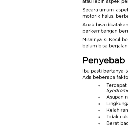
atau lebih aspek p
Secara umum, aspek
motorik halus, berb
Anak bisa dikataka
perkembangan berma
Misalnya, si Kecil 
belum bisa berjala
Penyebab 
Ibu pasti bertanya
Ada beberapa fakto
Terdapat 
Syndrom
Asupan n
Lingkung
Kelahira
Tidak cuk
Berat bad