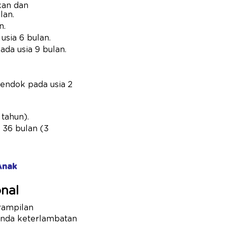
kan dan
lan.
n.
usia 6 bulan.
da usia 9 bulan.
sendok pada usia 2
 tahun).
 36 bulan (3
Anak
nal
rampilan
anda keterlambatan