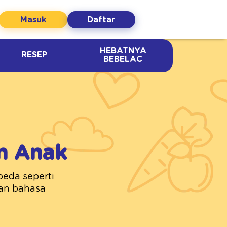
Masuk
Daftar
HEBATNYA
RESEP
BEBELAC
n Anak
beda seperti
 dan bahasa