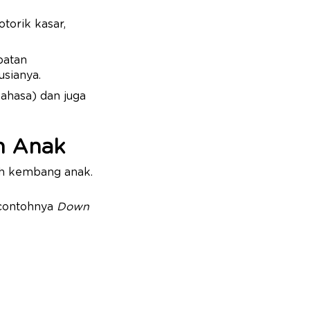
torik kasar,
batan
usianya.
bahasa) dan juga
n Anak
uh kembang anak.
 contohnya
Down