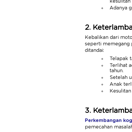
kesulita
Adanya ge
2. Keterlamb
Kebalikan dari moto
seperti memegang p
ditandai:
Telapak 
Terlihat 
tahun.
Setelah u
Anak terl
Kesulitan
3. Keterlamb
Perkembangan kogn
pemecahan masalah.