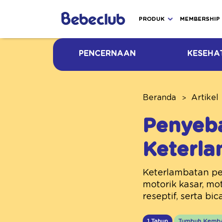
PRODUK
MEMBERSHIP
PENCERNAAN
KESEHA
Beranda
Artikel
Penyeba
Keterl
Keterlambatan pe
motorik kasar, mot
reseptif, serta bi
1 Tahun
Tumbuh Kemb