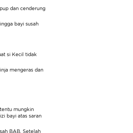
n pup dan cenderung
ingga bayi susah
t si Kecil tidak
 tinja mengeras dan
rtentu mungkin
i bayi atas saran
susah BAB. Setelah