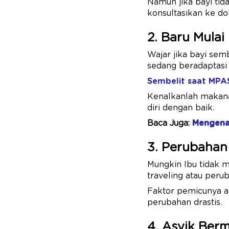
Namun jika bayi tid
konsultasikan ke do
2. Baru Mulai
Wajar jika bayi se
sedang beradaptasi
Sembelit saat MPA
Kenalkanlah makana
diri dengan baik.
Baca Juga:
Mengena
3. Perubahan
Mungkin Ibu tidak 
traveling atau peru
Faktor pemicunya a
perubahan drastis.
4. Asyik Ber