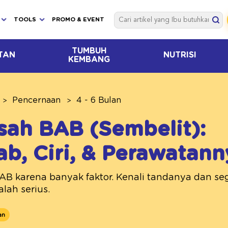
TOOLS
PROMO & EVENT
TUMBUH
TAN
NUTRISI
KEMBANG
Pencernaan
4 - 6 Bulan
sah BAB (Sembelit):
b, Ciri, & Perawatann
AB karena banyak faktor. Kenali tandanya dan seg
lah serius.
an