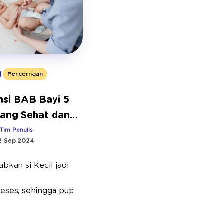
Pencernaan
nsi BAB Bayi 5
yang Sehat dan
ar Teratur
:
Tim Penulis
2 Sep 2024
kan si Kecil jadi
feses, sehingga pup