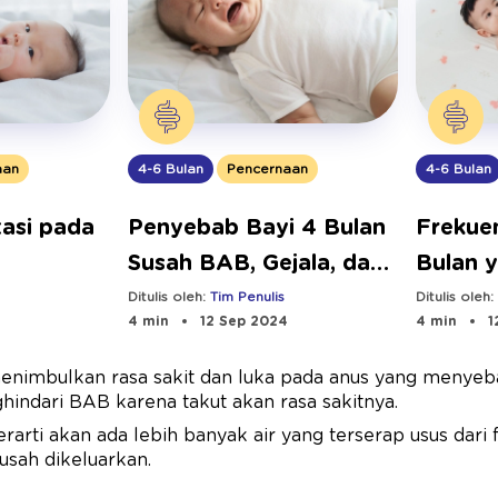
aan
4-6 Bulan
Pencernaan
4-6 Bulan
asi pada
Penyebab Bayi 4 Bulan
Frekue
Susah BAB, Gejala, dan
Bulan 
Solusinya
Tips ag
Ditulis oleh:
Tim Penulis
Ditulis oleh
4 min
12 Sep 2024
4 min
1
enimbulkan rasa sakit dan luka pada anus yang menyebab
indari BAB karena takut akan rasa sakitnya.
arti akan ada lebih banyak air yang terserap usus dari 
usah dikeluarkan.