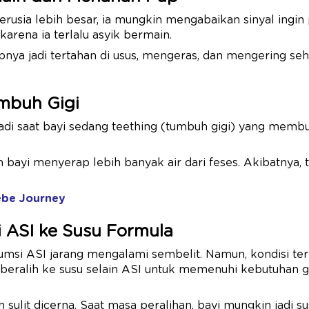
 berusia lebih besar, ia mungkin mengabaikan sinyal ingi
karena ia terlalu asyik bermain.
nya jadi tertahan di usus, mengeras, dan mengering seh
mbuh Gigi
jadi saat bayi sedang teething (tumbuh gigi) yang membua
uh bayi menyerap lebih banyak air dari feses. Akibatnya,
ebe Journey
ri ASI ke Susu Formula
msi ASI jarang mengalami sembelit. Namun, kondisi te
eralih ke susu selain ASI untuk memenuhi kebutuhan giz
h sulit dicerna. Saat masa peralihan, bayi mungkin jadi 