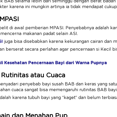
ak BAB selama lebih dari seminggu dengan berat badan y
kter karena ini mungkin artinya ia tidak mendapat cukup
 MPASI
mbelit di awal pemberian MPASI. Penyebabnya adalah kar
 mencerna makanan padat selain ASI.
SI
juga bisa disebabkan karena kekurangan cairan dan m
n berserat secara perlahan agar pencernaan si Kecil b
li Kesehatan Pencernaan Bayi dari Warna Pupnya
 Rutinitas atau Cuaca
menyadari penyebab bayi susah BAB dan keras yang satu 
bahan cuaca sangat bisa memengaruhi rutinitas BAB bayi
dalah karena tubuh bayi yang “kaget” dan belum terbia
main dan Menahan Pup