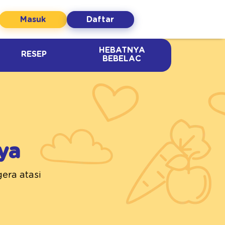
Masuk
Daftar
HEBATNYA
RESEP
BEBELAC
ya
era atasi