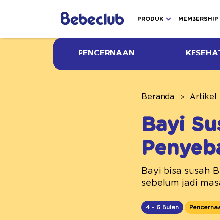
PRODUK
MEMBERSHIP
PENCERNAAN
KESEHA
Beranda
Artikel
Bayi Su
Penyeba
Bayi bisa susah B
sebelum jadi masa
4 - 6 Bulan
Pencerna