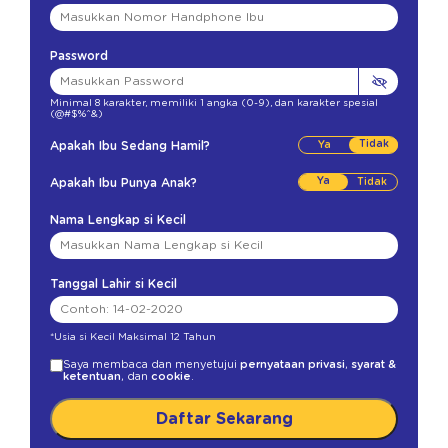
Password
Minimal 8 karakter
,
memiliki 1 angka (0-9)
,
dan karakter spesial
(@#$%^&)
Tidak
Apakah Ibu Sedang Hamil?
Ya
Apakah Ibu Punya Anak?
Nama Lengkap si Kecil
Tanggal Lahir si Kecil
*Usia si Kecil Maksimal 12 Tahun
Saya membaca dan menyetujui
pernyataan privasi
,
syarat &
ketentuan
, dan
cookie
.
Daftar Sekarang