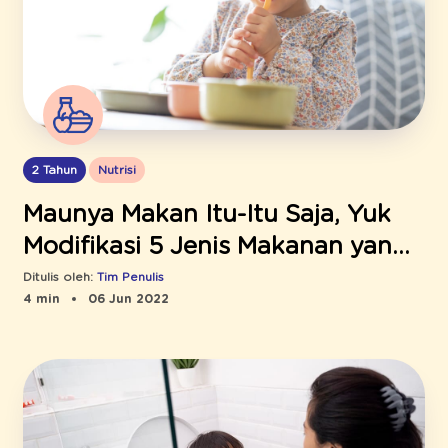
2 Tahun
Nutrisi
Maunya Makan Itu-Itu Saja, Yuk
Modifikasi 5 Jenis Makanan yang
Disukai Picky Eater Agar Lebih
Ditulis oleh:
Tim Penulis
4 min
06 Jun 2022
Bernutrisi