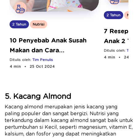
2 Tahun
Nutris
2 Tahun
Nutrisi
7 Resep M
10 Penyebab Anak Susah
Anak 2 Tah
Makan dan Cara
dan Bergiz
Ditulis oleh:
Tim Pe
4 min
24 Sep
Mengatasinya
Ditulis oleh:
Tim Penulis
4 min
25 Oct 2024
5. Kacang Almond
Kacang almond merupakan jenis kacang yang
paling populer dan sangat bergizi. Nutrisi yang
terkandung dalam kacang almond sangat baik untuk
pertumbuhan si Kecil, seperti magnesium, vitamin E,
kalsium, dan fosfor yang dapat meningkatkan