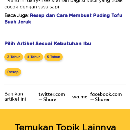
*Menu ini dairy-free & aman bagi si kecil yang tidak
cocok dengan susu sapi
Baca Juga:
Resep dan Cara Membuat Puding Tofu
Buah Jeruk
Pilih Artikel Sesuai Kebutuhan Ibu
3 Tahun
4 Tahun
5 Tahun
Resep
twitter.com
facebook.com
Bagikan
wa.me
– Share
– Sharer
artikel ini
Temukan Topik Lainnya