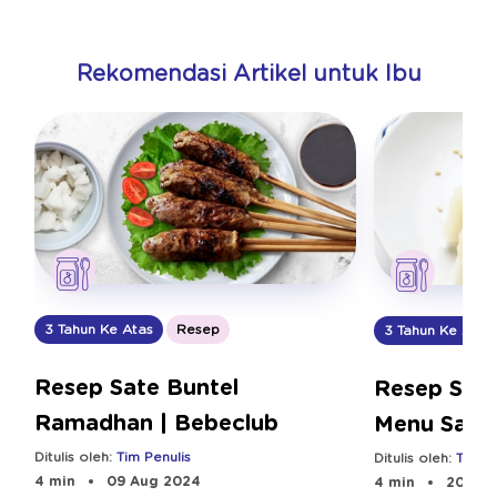
Rekomendasi Artikel untuk Ibu
3 Tahun Ke Atas
Resep
3 Tahun Ke Atas
Resep Sate Buntel
Resep Sing
Ramadhan | Bebeclub
Menu Sara
Ditulis oleh:
Tim Penulis
Ditulis oleh:
Tim Pe
4 min
09 Aug 2024
4 min
20 Aug