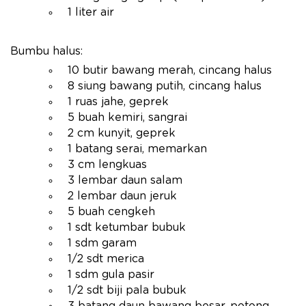
1 liter air
Bumbu halus:
10 butir bawang merah, cincang halus
8 siung bawang putih, cincang halus
1 ruas jahe, geprek
5 buah kemiri, sangrai
2 cm kunyit, geprek
1 batang serai, memarkan
3 cm lengkuas
3 lembar daun salam
2 lembar daun jeruk
5 buah cengkeh
1 sdt ketumbar bubuk
1 sdm garam
1/2 sdt merica
1 sdm gula pasir
1/2 sdt biji pala bubuk