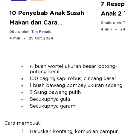
7 Resep M
10 Penyebab Anak Susah
Anak 2 Tah
Makan dan Cara
dan Bergiz
Ditulis oleh:
Tim Pe
4 min
24 Sep
Mengatasinya
Ditulis oleh:
Tim Penulis
4 min
25 Oct 2024
½ buah wortel ukuran besar, potong-
potong kecil
100 daging sapi rebus, cincang kasar
1 buah bawang bombay ukuran sedang
2 Siung bawang putih
Secukupnya gula
Secukupnya garam
Cara membuat:
Haluskan kentang, kemudian campur