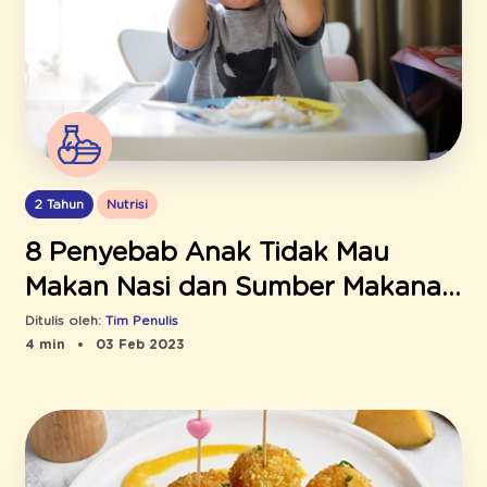
2 Tahun
Nutrisi
8 Penyebab Anak Tidak Mau
Makan Nasi dan Sumber Makanan
Penggantinya
Ditulis oleh:
Tim Penulis
4 min
03 Feb 2023