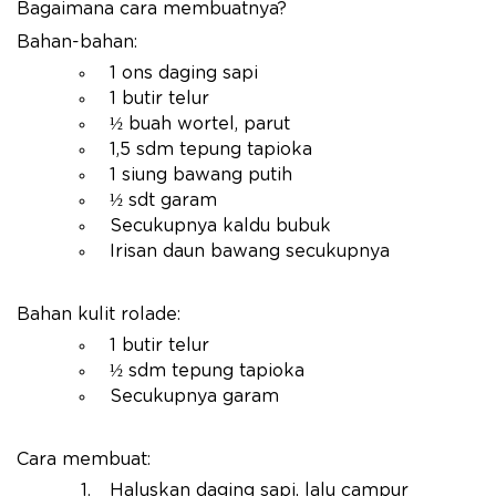
Bagaimana cara membuatnya?
Bahan-bahan:
1 ons daging sapi
1 butir telur
½ buah wortel, parut
1,5 sdm tepung tapioka
1 siung bawang putih
½ sdt garam
Secukupnya kaldu bubuk
Irisan daun bawang secukupnya
Bahan kulit rolade:
1 butir telur
½ sdm tepung tapioka
Secukupnya garam
Cara membuat:
Haluskan daging sapi, lalu campur