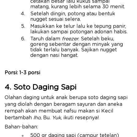
cetakan besar lalu kukus sampai
matang, kurang lebih selama 30 menit.
Setelah dingin, potong atau bentuk
nugget sesuai selera.
Masukkan ke telur lalu ke tepung panir,
lakukan sampai potongan adonan habis.
Taruh dalam
freezer
. Setelah beku,
goreng sebentar dengan minyak yang
tidak terlalu banyak. Sajikan nugget
dengan nasi hangat.
Porsi: 1-3 porsi
4. Soto Daging Sapi
Olahan daging untuk anak berupa soto daging sapi
yang diolah dengan beragam sayuran dan aneka
rempah akan membuat nafsu makan si Kecil
bertambah
lho
, Bu.
Yuk
, ikuti resepnya!
Bahan-bahan:
500 gr daging sapi (campur tetelan)