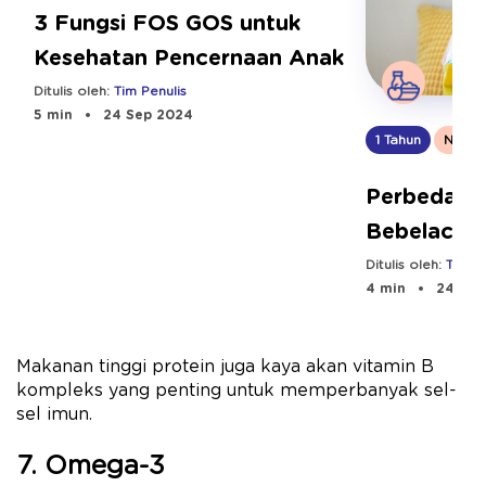
3 Fungsi FOS GOS untuk
Kesehatan Pencernaan Anak
Ditulis oleh:
Tim Penulis
5 min
24 Sep 2024
1 Tahun
Nutrisi
Perbedaan
Bebelac Go
Ditulis oleh:
Tim Pe
4 min
24 Sep
Makanan tinggi protein juga kaya akan vitamin B
kompleks yang penting untuk memperbanyak sel-
sel imun.
7. Omega-3