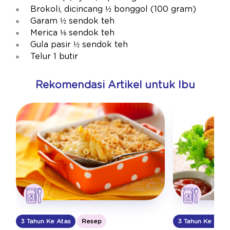
Brokoli, dicincang ½ bonggol (100 gram)
Garam ½ sendok teh
Merica ⅛ sendok teh
Gula pasir ½ sendok teh
Telur 1 butir
Rekomendasi Artikel untuk Ibu
3 Tahun Ke Atas
Resep
3 Tahun Ke Atas