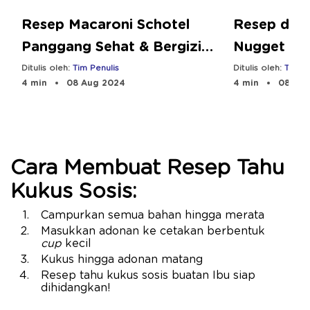
Resep Macaroni Schotel
Resep dan
Panggang Sehat & Bergizi
Nugget Ay
untuk Anak
Bebeclub
Ditulis oleh:
Tim Penulis
Ditulis oleh:
Tim Pe
4 min
08 Aug 2024
4 min
08 Aug
Cara Membuat Resep Tahu
Kukus Sosis:
Campurkan semua bahan hingga merata
Masukkan adonan ke cetakan berbentuk
cup
kecil
Kukus hingga adonan matang
Resep tahu kukus sosis buatan Ibu siap
dihidangkan!