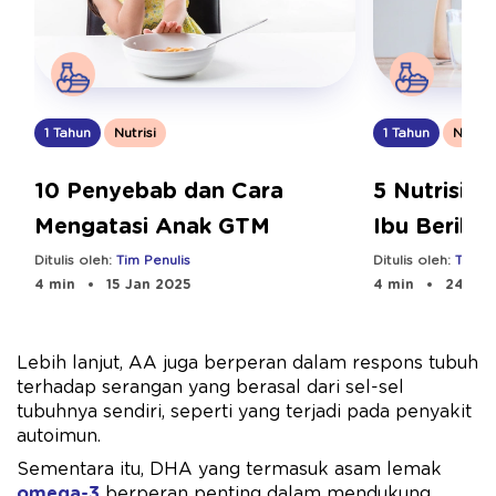
1 Tahun
Nutrisi
1 Tahun
Nutrisi
10 Penyebab dan Cara
5 Nutrisi A
Mengatasi Anak GTM
Ibu Berika
Optimal
Ditulis oleh:
Tim Penulis
Ditulis oleh:
Tim Pe
4 min
15 Jan 2025
4 min
24 Sep
Lebih lanjut, AA juga berperan dalam respons tubuh
terhadap serangan yang berasal dari sel-sel
tubuhnya sendiri, seperti yang terjadi pada penyakit
autoimun.
Sementara itu, DHA yang termasuk asam lemak
omega-3
berperan penting dalam mendukung