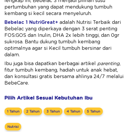
lengkap ini, Bebelac 3 menjadi pilihan susu
pertumbuhan yang dapat mendukung tumbuh
kembang si kecil secara menyeluruh.
Bebelac 1 NutriGreat+
adalah Nutrisi Terbaik dari
Bebelac yang diperkaya dengan 3 serat penting
FOS:GOS dan Inulin, DHA 2x ​lebih tinggi, dan 0gr
sukrosa. Bantu dukung tumbuh kembang
optimalnya agar si Kecil tumbuh bersinar dari
dalam.
Ibu juga bisa dapatkan berbagai artikel
parenting
,
fitur tumbuh kembang, hadiah untuk anak hebat,
dan konsultasi gratis bersama ahlinya 24/7 melalui
BebeCare.
Pilih Artikel Sesuai Kebutuhan Ibu
1 Tahun
2 Tahun
3 Tahun
4 Tahun
5 Tahun
Nutrisi