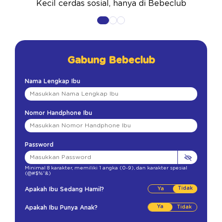
Kecil cerdas sosial, hanya di Bebeclub
Gabung Bebeclub
Nama Lengkap Ibu
Nomor Handphone Ibu
Password
Minimal 8 karakter
,
memiliki 1 angka (0-9)
,
dan karakter spesial
(@#$%^&)
Tidak
Apakah Ibu Sedang Hamil?
Ya
Apakah Ibu Punya Anak?