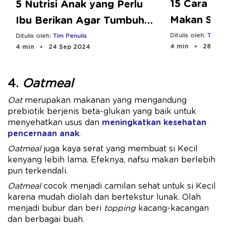
15 Cara ag
5 Nutrisi Anak yang Perlu
Makan Seca
Ibu Berikan Agar Tumbuh
Optimal
Ditulis oleh:
Tim Pe
Ditulis oleh:
Tim Penulis
4 min
28 Oct
4 min
24 Sep 2024
4.
Oatmeal
Oat
merupakan makanan yang mengandung
prebiotik berjenis beta-glukan yang baik untuk
menyehatkan usus dan
meningkatkan kesehatan
pencernaan anak
.
Oatmeal
juga kaya serat yang membuat si Kecil
kenyang lebih lama. Efeknya, nafsu makan berlebih
pun terkendali.
Oatmeal
cocok menjadi camilan sehat untuk si Kecil
karena mudah diolah dan bertekstur lunak. Olah
menjadi bubur dan beri
topping
kacang-kacangan
dan berbagai buah.