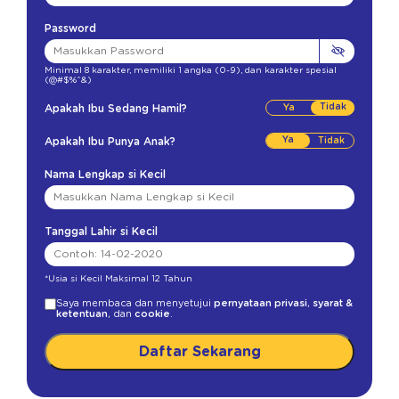
Password
Minimal 8 karakter
,
memiliki 1 angka (0-9)
,
dan karakter spesial
(@#$%^&)
Tidak
Apakah Ibu Sedang Hamil?
Ya
Apakah Ibu Punya Anak?
Nama Lengkap si Kecil
Tanggal Lahir si Kecil
*Usia si Kecil Maksimal 12 Tahun
Saya membaca dan menyetujui
pernyataan privasi
,
syarat &
ketentuan
, dan
cookie
.
Daftar Sekarang