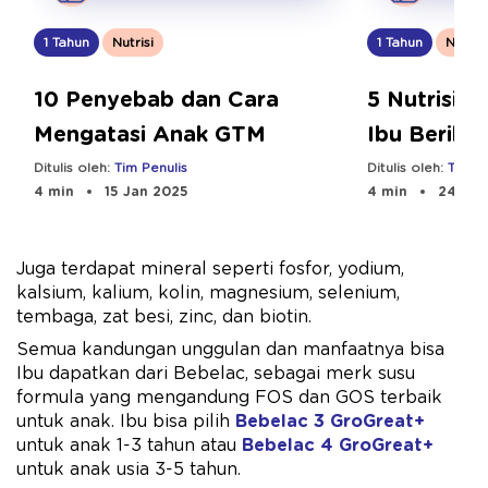
1 Tahun
Nutrisi
1 Tahun
Nutrisi
10 Penyebab dan Cara
5 Nutrisi A
Mengatasi Anak GTM
Ibu Berika
Optimal
Ditulis oleh:
Tim Penulis
Ditulis oleh:
Tim Pe
4 min
15 Jan 2025
4 min
24 Sep
Juga terdapat mineral seperti fosfor, yodium,
kalsium, kalium, kolin, magnesium, selenium,
tembaga, zat besi, zinc, dan biotin.
Semua kandungan unggulan dan manfaatnya bisa
Ibu dapatkan dari Bebelac, sebagai merk susu
formula yang mengandung FOS dan GOS terbaik
untuk anak. Ibu bisa pilih
Bebelac 3 GroGreat+
untuk anak 1-3 tahun atau
Bebelac 4 GroGreat+
untuk anak usia 3-5 tahun.