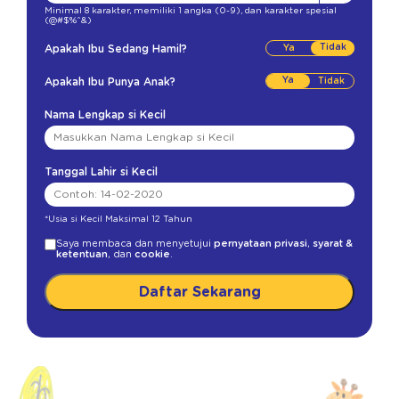
Minimal 8 karakter
,
memiliki 1 angka (0-9)
,
dan karakter spesial
(@#$%^&)
Tidak
Apakah Ibu Sedang Hamil?
Ya
Apakah Ibu Punya Anak?
Nama Lengkap si Kecil
Tanggal Lahir si Kecil
*Usia si Kecil Maksimal 12 Tahun
Saya membaca dan menyetujui
pernyataan privasi
,
syarat &
ketentuan
, dan
cookie
.
Daftar Sekarang