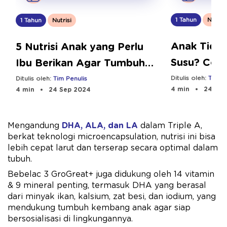
1 Tahun
Nutrisi
1 Tahun
Nutrisi
Anak Tida
5 Nutrisi Anak yang Perlu
Susu? Coba
Ibu Berikan Agar Tumbuh
Cara Ini
Optimal
Ditulis oleh:
Tim Pe
Ditulis oleh:
Tim Penulis
4 min
24 Sep
4 min
24 Sep 2024
Mengandung
DHA, ALA, dan LA
dalam Triple A,
berkat teknologi microencapsulation, nutrisi ini bisa
lebih cepat larut dan terserap secara optimal dalam
tubuh.
Bebelac 3 GroGreat+ juga didukung oleh 14 vitamin
& 9 mineral penting, termasuk DHA yang berasal
dari minyak ikan, kalsium, zat besi, dan iodium, yang
mendukung tumbuh kembang anak agar siap
bersosialisasi di lingkungannya.