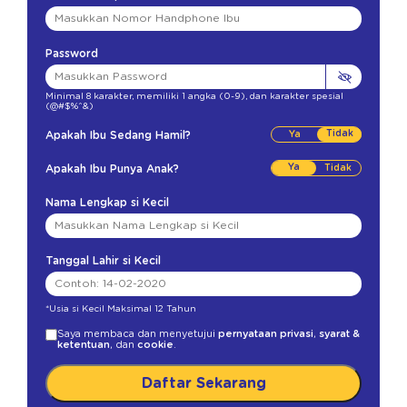
Password
Minimal 8 karakter
,
memiliki 1 angka (0-9)
,
dan karakter spesial
(@#$%^&)
Tidak
Apakah Ibu Sedang Hamil?
Ya
Apakah Ibu Punya Anak?
Nama Lengkap si Kecil
Tanggal Lahir si Kecil
*Usia si Kecil Maksimal 12 Tahun
Saya membaca dan menyetujui
pernyataan privasi
,
syarat &
ketentuan
, dan
cookie
.
Daftar Sekarang