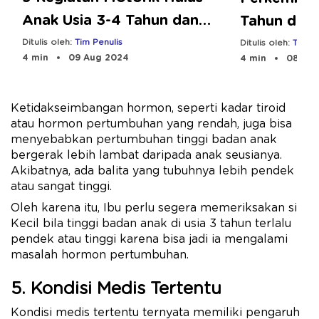
Anak Usia 3-4 Tahun dan
Tahun dan 
Manfaatnya
Ditulis oleh:
Tim Penulis
Ditulis oleh:
Tim Pe
4 min
09 Aug 2024
4 min
08 Aug
Ketidakseimbangan hormon, seperti kadar tiroid
atau hormon pertumbuhan yang rendah, juga bisa
menyebabkan pertumbuhan tinggi badan anak
bergerak lebih lambat daripada anak seusianya.
Akibatnya, ada balita yang tubuhnya lebih pendek
atau sangat tinggi.
Oleh karena itu, Ibu perlu segera memeriksakan si
Kecil bila tinggi badan anak di usia 3 tahun terlalu
pendek atau tinggi karena bisa jadi ia mengalami
masalah hormon pertumbuhan.
5. Kondisi Medis Tertentu
Kondisi medis tertentu ternyata memiliki pengaruh