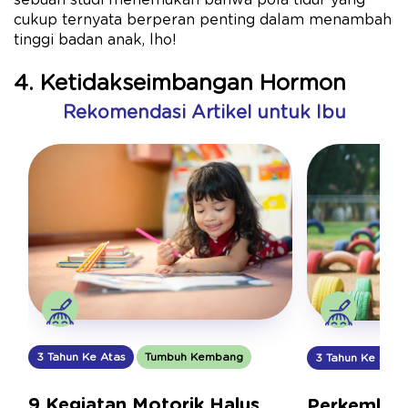
sebuah studi menemukan bahwa pola tidur yang
cukup ternyata berperan penting dalam menambah
tinggi badan anak, lho!
4. Ketidakseimbangan Hormon
Rekomendasi Artikel untuk Ibu
3 Tahun Ke Atas
Tumbuh Kembang
3 Tahun Ke Atas
9 Kegiatan Motorik Halus
Perkemban