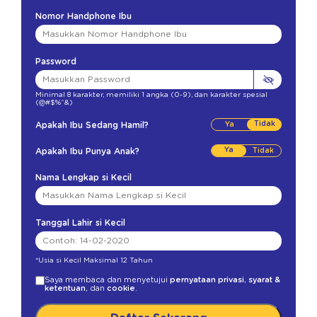
Nomor Handphone Ibu
Password
Minimal 8 karakter
,
memiliki 1 angka (0-9)
,
dan karakter spesial
(@#$%^&)
Tidak
Apakah Ibu Sedang Hamil?
Ya
Apakah Ibu Punya Anak?
Nama Lengkap si Kecil
Tanggal Lahir si Kecil
*Usia si Kecil Maksimal 12 Tahun
Saya membaca dan menyetujui
pernyataan privasi
,
syarat &
ketentuan
, dan
cookie
.