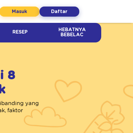
Masuk
Daftar
HEBATNYA
RESEP
BEBELAC
i 8
k
dibanding yang
k, faktor