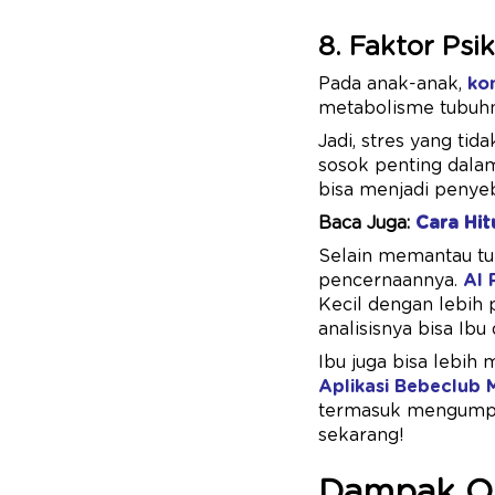
8. Faktor Psi
Pada anak-anak,
ko
metabolisme tubuh
Jadi, stres yang tid
sosok penting dalam
bisa menjadi penye
Baca Juga:
Cara Hit
Selain memantau t
pencernaannya.
AI 
Kecil dengan lebih 
analisisnya bisa Ibu
Ibu juga bisa lebih
Aplikasi Bebeclub 
termasuk mengumpul
sekarang!
Dampak Ob