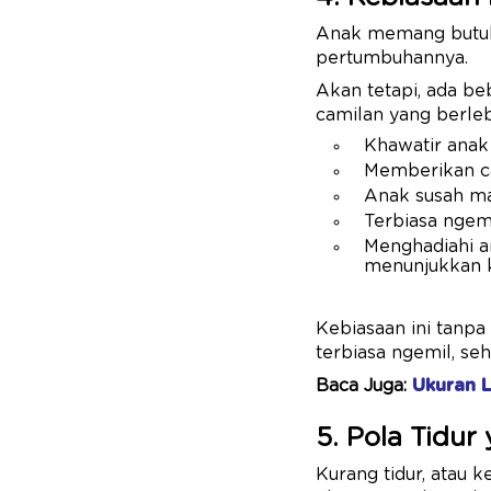
Anak memang but
pertumbuhannya.
Akan tetapi, ada be
camilan yang berleb
Khawatir anak 
Memberikan cam
Anak susah ma
Terbiasa ngem
Menghadiahi an
menunjukkan k
Kebiasaan ini tanpa
terbiasa ngemil, se
Baca Juga:
Ukuran 
5. Pola Tidur
Kurang tidur, atau k