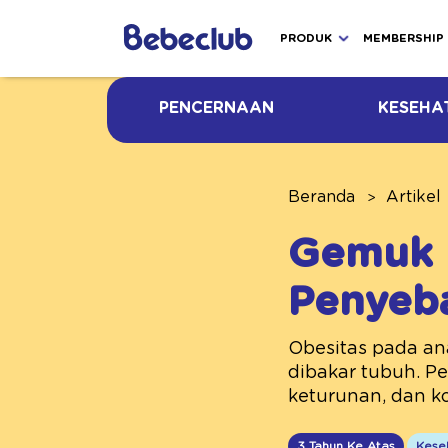
PRODUK
MEMBERSHIP
PENCERNAAN
KESEHA
Beranda
Artikel
Gemuk B
Penyeb
Obesitas pada an
dibakar tubuh. Pe
keturunan, dan ko
3 Tahun Ke Atas
Kese