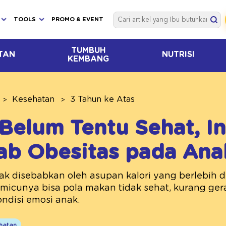
TOOLS
PROMO & EVENT
TUMBUH
TAN
NUTRISI
KEMBANG
Kesehatan
3 Tahun ke Atas
elum Tentu Sehat, In
ab Obesitas pada Ana
ak disebabkan oleh asupan kalori yang berlebih 
micunya bisa pola makan tidak sehat, kurang gera
ndisi emosi anak.
hatan