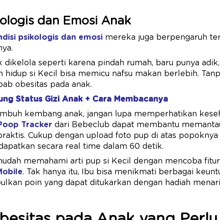
kologis dan Emosi Anak
ndisi psikologis dan emosi
mereka juga berpengaruh te
nya.
ak dikelola seperti karena pindah rumah, baru punya adik
 hidup si Kecil bisa memicu nafsu makan berlebih. Tanpa 
bab obesitas pada anak.
ung Status Gizi Anak + Cara Membacanya
umbuh kembang anak, jangan lupa memperhatikan kese
Poop Tracker
dari Bebeclub dapat membantu memantau 
praktis. Cukup dengan upload foto pup di atas popoknya 
 dapatkan secara real time dalam 60 detik.
 mudah memahami arti pup si Kecil dengan mencoba fitur
Mobile
. Tak hanya itu, Ibu bisa menikmati berbagai keu
kan poin yang dapat ditukarkan dengan hadiah menarik
esitas pada Anak yang Perlu