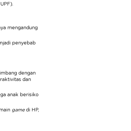
(UPF).
anya mengandung
enjadi penyebab
seimbang dengan
aktivitas dan
ga anak berisiko
 main
game
di HP,