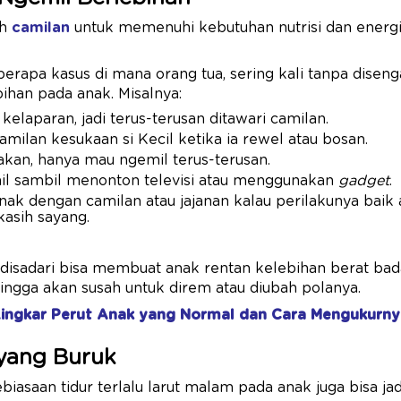
uh
camilan
untuk memenuhi kebutuhan nutrisi dan energ
berapa kasus di mana orang tua, sering kali tanpa disen
ihan pada anak. Misalnya:
kelaparan, jadi terus-terusan ditawari camilan.
ilan kesukaan si Kecil ketika ia rewel atau bosan.
kan, hanya mau ngemil terus-terusan.
il sambil menonton televisi atau menggunakan
gadget
.
ak dengan camilan atau jajanan kalau perilakunya baik 
asih sayang.
 disadari bisa membuat anak rentan kelebihan berat bad
hingga akan susah untuk direm atau diubah polanya.
Lingkar Perut Anak yang Normal dan Cara Mengukurny
 yang Buruk
ebiasaan tidur terlalu larut malam pada anak juga bisa j