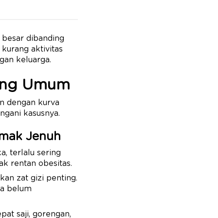
 besar dibanding
kurang aktivitas
gan keluarga.
ling Umum
an dengan kurva
ngani kasusnya.
emak Jenuh
, terlalu sering
k rentan obesitas.
an zat gizi penting.
ya belum
at saji, gorengan,