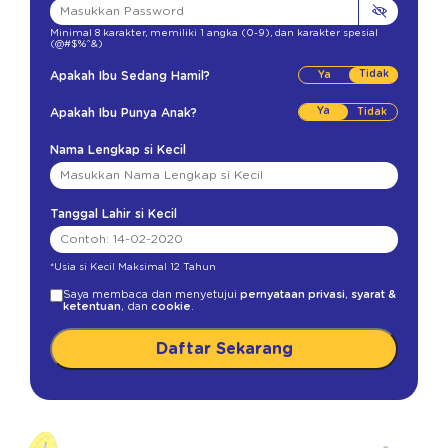
Minimal 8 karakter
,
memiliki 1 angka (0-9)
,
dan karakter spesial
(@#$%^&)
Tidak
Apakah Ibu Sedang Hamil?
Ya
Apakah Ibu Punya Anak?
Nama Lengkap si Kecil
Tanggal Lahir si Kecil
*Usia si Kecil Maksimal 12 Tahun
Saya membaca dan menyetujui
pernyataan privasi
,
syarat &
ketentuan
, dan
cookie
.
Daftar Sekarang