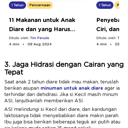
1 Tahun
Pencernaan
1 Tahun
Pence
11 Makanan untuk Anak
Penyebab D
Diare dan yang Harus
Ciri, dan 
Dihindari
Ditulis oleh:
Tim Penulis
Ditulis oleh:
Tim Pe
4 min
09 Aug 2024
4 min
03 Feb
3. Jaga Hidrasi dengan Cairan yang
Tepat
Saat anak 2 tahun diare tidak mau makan, teruslah
berikan asupan
minuman untuk anak diare
agar ia
terhindar dari dehidrasi. Jika si Kecil masih minum
ASI, lanjutkanlah memberikan ASI.
ASI melindungi si Kecil dari diare, dan kandungan
laktosanya tidak menyebabkan diare makin parah.
Ibu juga bisa berikan beberapa teguk air putih atau