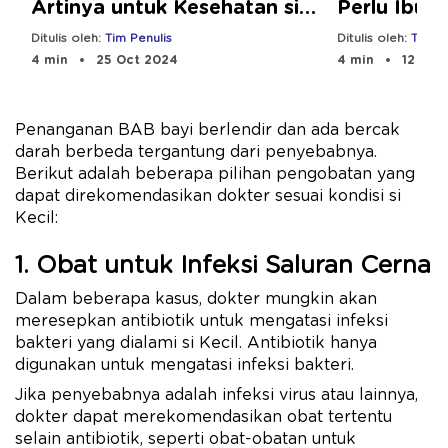
Artinya untuk Kesehatan si
Perlu Ibu 
Kecil
Ditulis oleh:
Tim Penulis
Ditulis oleh:
Tim Pe
4 min
25 Oct 2024
4 min
12 Sep
Penanganan BAB bayi berlendir dan ada bercak
darah berbeda tergantung dari penyebabnya.
Berikut adalah beberapa pilihan pengobatan yang
dapat direkomendasikan dokter sesuai kondisi si
Kecil:
1. Obat untuk Infeksi Saluran Cerna
Dalam beberapa kasus, dokter mungkin akan
meresepkan antibiotik untuk mengatasi infeksi
bakteri yang dialami si Kecil. Antibiotik hanya
digunakan untuk mengatasi infeksi bakteri.
Jika penyebabnya adalah infeksi virus atau lainnya,
dokter dapat merekomendasikan obat tertentu
selain antibiotik, seperti obat-obatan untuk