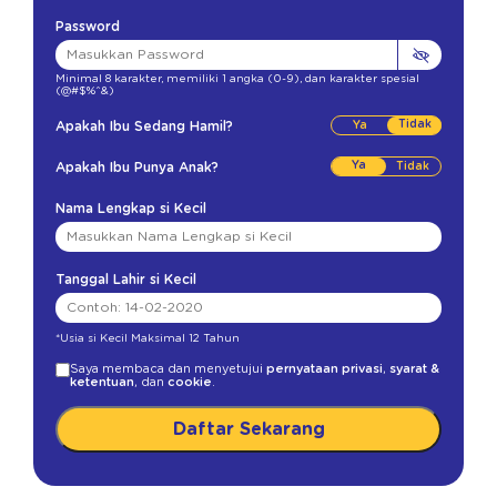
Password
Minimal 8 karakter
,
memiliki 1 angka (0-9)
,
dan karakter spesial
(@#$%^&)
Tidak
Apakah Ibu Sedang Hamil?
Ya
Apakah Ibu Punya Anak?
Nama Lengkap si Kecil
Tanggal Lahir si Kecil
*Usia si Kecil Maksimal 12 Tahun
Saya membaca dan menyetujui
pernyataan privasi
,
syarat &
ketentuan
, dan
cookie
.
Daftar Sekarang