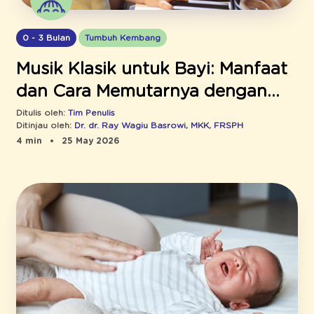
0 - 3 Bulan
Tumbuh Kembang
Musik Klasik untuk Bayi: Manfaat
dan Cara Memutarnya dengan
Aman
Ditulis oleh:
Tim Penulis
Ditinjau oleh:
Dr. dr. Ray Wagiu Basrowi, MKK, FRSPH
4 min
25 May 2026