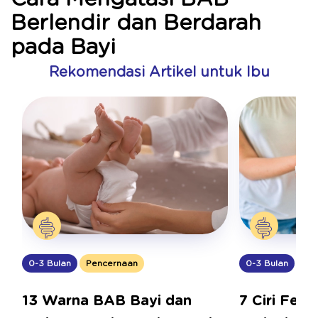
Berlendir dan Berdarah
pada Bayi
Rekomendasi Artikel untuk Ibu
0-3 Bulan
Pencernaan
0-3 Bulan
Pe
13 Warna BAB Bayi dan
7 Ciri Fese