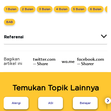
1 Bulan
2 Bulan
3 Bulan
4 Bulan
5 Bulan
6 Bulan
7 
BAB
Referensi
twitter.com
facebook.com
Bagikan
wa.me
– Share
– Sharer
artikel ini
Temukan Topik Lainnya
Alergi
ASI
Belajar