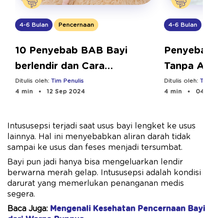
4-6 Bulan
Pencernaan
4-6 Bulan
Pen
10 Penyebab BAB Bayi
Penyebab 
berlendir dan Cara
Tanpa Amp
Mengatasinya
Mengatasi
Ditulis oleh:
Tim Penulis
Ditulis oleh:
Tim Pe
4 min
12 Sep 2024
4 min
04 Oct
Intususepsi terjadi saat usus bayi lengket ke usus
lainnya. Hal ini menyebabkan aliran darah tidak
sampai ke usus dan feses menjadi tersumbat.
Bayi pun jadi hanya bisa mengeluarkan lendir
berwarna merah gelap. Intususepsi adalah kondisi
darurat yang memerlukan penanganan medis
segera.
Baca Juga:
Mengenali Kesehatan Pencernaan Bayi