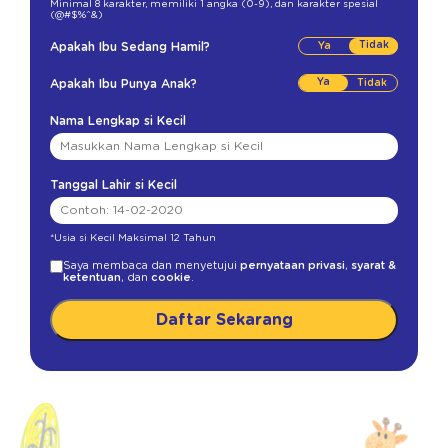
Minimal 8 karakter
,
memiliki 1 angka (0-9)
,
dan karakter spesial
(@#$%^&)
Tidak
Apakah Ibu Sedang Hamil?
Ya
Apakah Ibu Punya Anak?
Nama Lengkap si Kecil
Tanggal Lahir si Kecil
*Usia si Kecil Maksimal 12 Tahun
Saya membaca dan menyetujui
pernyataan privasi
,
syarat &
ketentuan
, dan
cookie
.
Daftar Sekarang