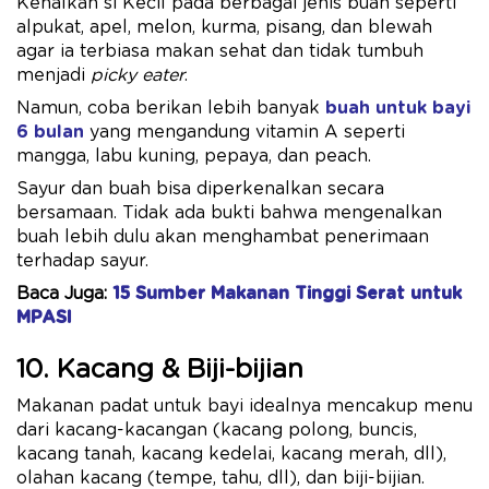
Kenalkan si Kecil pada berbagai jenis buah seperti
alpukat, apel, melon, kurma, pisang, dan blewah
agar ia terbiasa makan sehat dan tidak tumbuh
menjadi
picky eater
.
Namun, coba berikan lebih banyak
buah untuk bayi
6 bulan
yang mengandung vitamin A seperti
mangga, labu kuning, pepaya, dan peach.
Sayur dan buah bisa diperkenalkan secara
bersamaan. Tidak ada bukti bahwa mengenalkan
buah lebih dulu akan menghambat penerimaan
terhadap sayur.
Baca Juga:
15 Sumber Makanan Tinggi Serat untuk
MPASI
10. Kacang & Biji-bijian
Makanan padat untuk bayi idealnya mencakup menu
dari kacang-kacangan (kacang polong, buncis,
kacang tanah, kacang kedelai, kacang merah, dll),
olahan kacang (tempe, tahu, dll), dan biji-bijian.