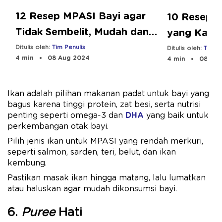
12 Resep MPASI Bayi agar
10 Resep M
Tidak Sembelit, Mudah dan
yang Kaya
Bergizi!
Dibuat
Ditulis oleh:
Tim Penulis
Ditulis oleh:
Tim Pe
4 min
08 Aug 2024
4 min
08 Aug
Ikan adalah pilihan makanan padat untuk bayi yang
bagus karena tinggi protein, zat besi, serta nutrisi
penting seperti omega-3 dan
DHA
yang baik untuk
perkembangan otak bayi.
Pilih jenis ikan untuk MPASI yang rendah merkuri,
seperti salmon, sarden, teri, belut, dan ikan
kembung.
Pastikan masak ikan hingga matang, lalu lumatkan
atau haluskan agar mudah dikonsumsi bayi.
6.
Puree
Hati