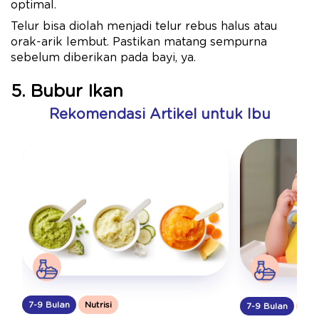
optimal.
Telur bisa diolah menjadi telur rebus halus atau
orak-arik lembut. Pastikan matang sempurna
sebelum diberikan pada bayi, ya.
5. Bubur Ikan
Rekomendasi Artikel untuk Ibu
7-9 Bulan
Nutrisi
7-9 Bulan
Nutr