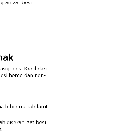
upan zat besi
nak
supan si Kecil dari
 besi heme dan non-
na lebih mudah larut
 diserap, zat besi
.