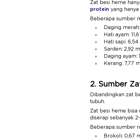
Zat besi heme hany
protein
yang hanya a
Beberapa sumber ma
Daging merah:
Hati ayam: 11
Hati sapi: 6,5
Sarden: 2,92 
Daging ayam: 
Kerang: 7,77 
2. Sumber Zat
Dibandingkan zat be
tubuh.
Zat besi heme bisa
diserap sebanyak 2–
Beberapa sumber nab
Brokoli: 0,67