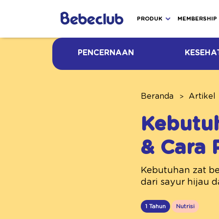
PRODUK
MEMBERSHIP
PENCERNAAN
KESEHA
Beranda
Artikel
Kebutuh
& Cara 
Kebutuhan zat bes
dari sayur hijau 
1 Tahun
Nutrisi