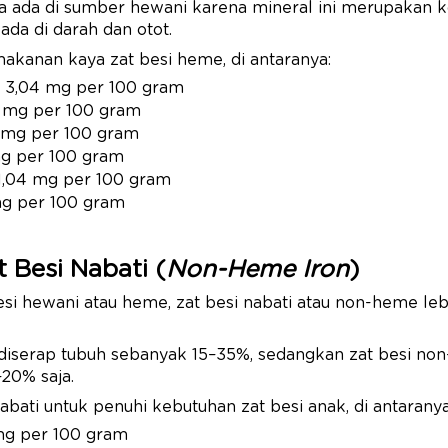
a ada di sumber hewani karena mineral ini merupakan 
da di darah dan otot.
kanan kaya zat besi heme, di antaranya:
 3,04 mg per 100 gram
,6 mg per 100 gram
4 mg per 100 gram
mg per 100 gram
1,04 mg per 100 gram
mg per 100 gram
 Besi Nabati (
Non-Heme Iron
)
si hewani atau heme, zat besi nabati atau non-heme lebi
 diserap tubuh sebanyak 15–35%, sedangkan zat besi n
20% saja.
ati untuk penuhi kebutuhan zat besi anak, di antaranya
 mg per 100 gram