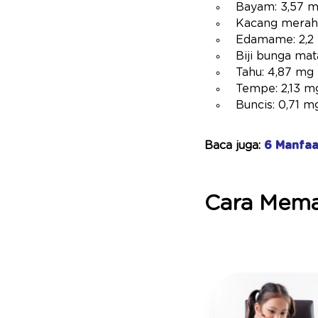
Bayam: 3,57 m
Kacang merah:
Edamame: 2,2
Biji bunga mat
Tahu: 4,87 mg
Tempe: 2,13 m
Buncis: 0,71 
Baca juga:
6 Manfaa
Cara Mema