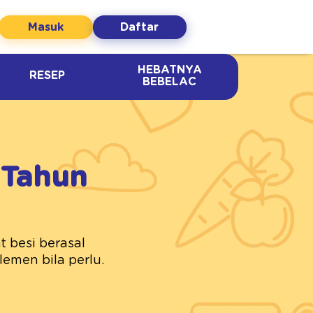
Masuk
Daftar
HEBATNYA
RESEP
BEBELAC
 Tahun
t besi berasal
emen bila perlu.