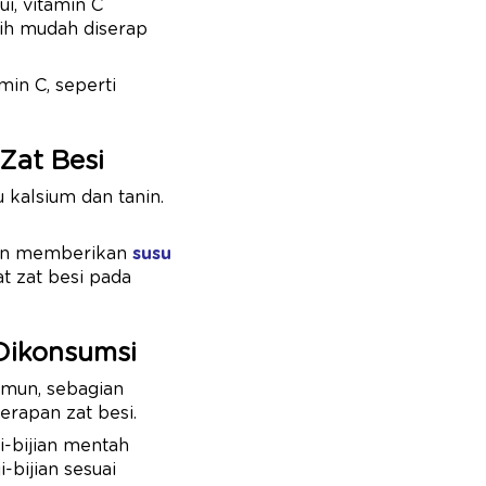
i, vitamin C
ih mudah diserap
in C, seperti
Zat Besi
kalsium dan tanin.
gin memberikan
susu
t zat besi pada
Dikonsumsi
amun, sebagian
rapan zat besi.
i-bijian mentah
-bijian sesuai