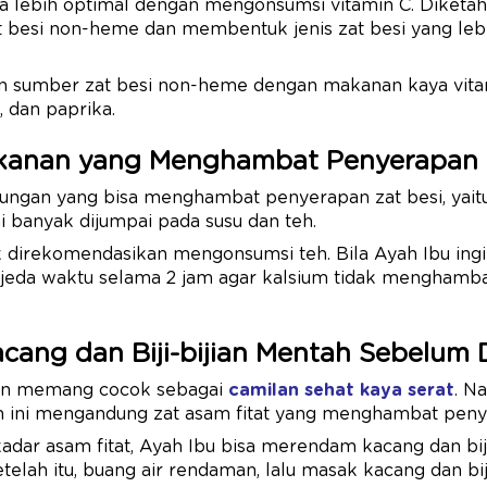
a lebih optimal dengan mengonsumsi vitamin C. Diketahu
t besi non-heme dan membentuk jenis zat besi yang leb
an sumber zat besi non-heme dengan makanan kaya vitam
, dan paprika.
akanan yang Menghambat Penyerapan 
ngan yang bisa menghambat penyerapan zat besi, yaitu 
 banyak dijumpai pada susu dan teh.
 direkomendasikan mengonsumsi teh. Bila Ayah Ibu in
i jeda waktu selama 2 jam agar kalsium tidak menghamba
cang dan Biji-bijian Mentah Sebelum 
jian memang cocok sebagai
camilan sehat kaya serat
. N
n ini mengandung zat asam fitat yang menghambat penye
dar asam fitat, Ayah Ibu bisa merendam kacang dan bij
elah itu, buang air rendaman, lalu masak kacang dan biji