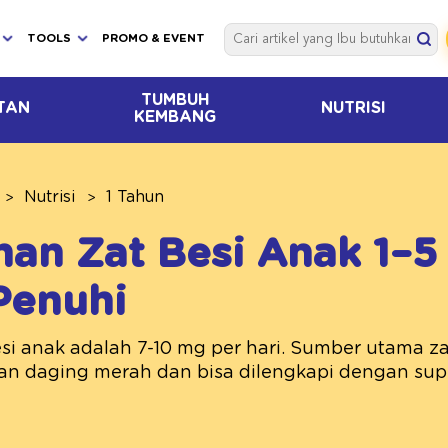
TOOLS
PROMO & EVENT
TUMBUH
TAN
NUTRISI
KEMBANG
Nutrisi
1 Tahun
an Zat Besi Anak 1–5
Penuhi
i anak adalah 7-10 mg per hari. Sumber utama za
dan daging merah dan bisa dilengkapi dengan supl