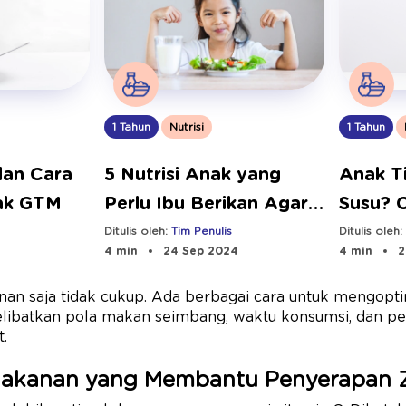
1 Tahun
1 Tahun
Nutrisi
Anak T
dan Cara
5 Nutrisi Anak yang
Susu? 
ak GTM
Perlu Ibu Berikan Agar
dengan 
Tumbuh Optimal
Ditulis oleh
Ditulis oleh:
Tim Penulis
4 min
2
4 min
24 Sep 2024
n saja tidak cukup. Ada berbagai cara untuk mengopt
melibatkan pola makan seimbang, waktu konsumsi, dan p
.
Makanan yang Membantu Penyerapan Z