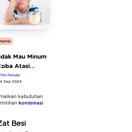
Nutrisi
idak Mau Minum
Coba Atasi
Cara Ini
:
Tim Penulis
4 Sep 2024
imalkan kebutuhan
emilihan
kombinasi
at Besi