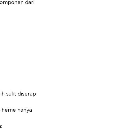
komponen dari
h sulit diserap
on-heme hanya
: