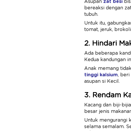
Asupan
zat besi
bis
bereaksi dengan za
tubuh.
Untuk itu, gabungk
tomat, jeruk, brokoli
2. Hindari M
Ada beberapa kandu
Kedua kandungan ini
Anak memang tidak
tinggi kalsium
, ber
asupan si Kecil.
3. Rendam Ka
Kacang dan biji-bi
besar jenis makana
Untuk mengurangi ka
selama semalam. Set