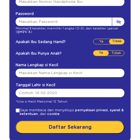
Password
Minimal 8 karakter
,
memiliki 1 angka (0-9)
,
dan karakter spesial
(@#$%^&)
Tidak
Apakah Ibu Sedang Hamil?
Ya
Apakah Ibu Punya Anak?
Nama Lengkap si Kecil
Tanggal Lahir si Kecil
*Usia si Kecil Maksimal 12 Tahun
Saya membaca dan menyetujui
pernyataan privasi
,
syarat &
ketentuan
, dan
cookie
.
Daftar Sekarang