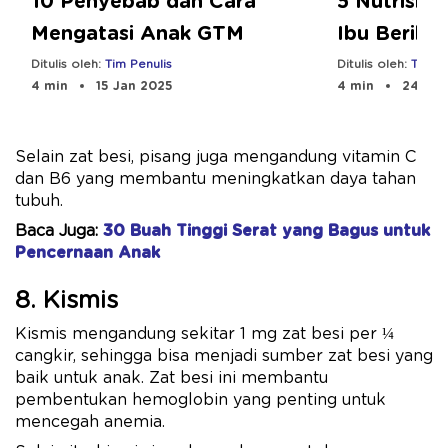
10 Penyebab dan Cara
5 Nutrisi A
Mengatasi Anak GTM
Ibu Berika
Optimal
Ditulis oleh:
Tim Penulis
Ditulis oleh:
Tim Pe
4 min
15 Jan 2025
4 min
24 Sep
Selain zat besi, pisang juga mengandung vitamin C
dan B6 yang membantu meningkatkan daya tahan
tubuh.
Baca Juga:
30 Buah Tinggi Serat yang Bagus untuk
Pencernaan Anak
8. Kismis
Kismis mengandung sekitar 1 mg zat besi per ¼
cangkir, sehingga bisa menjadi sumber zat besi yang
baik untuk anak. Zat besi ini membantu
pembentukan hemoglobin yang penting untuk
mencegah anemia.