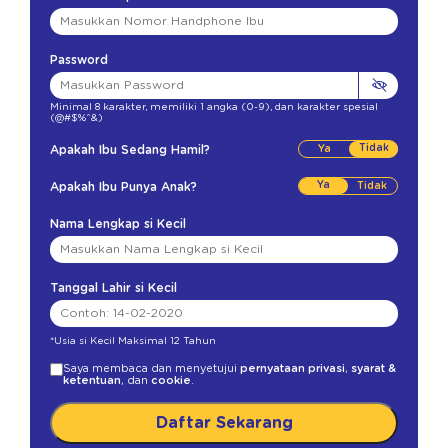
Password
Minimal 8 karakter
,
memiliki 1 angka (0-9)
,
dan karakter spesial
(@#$%^&)
Tidak
Apakah Ibu Sedang Hamil?
Ya
Apakah Ibu Punya Anak?
Nama Lengkap si Kecil
Tanggal Lahir si Kecil
*Usia si Kecil Maksimal 12 Tahun
Saya membaca dan menyetujui
pernyataan privasi
,
syarat &
ketentuan
, dan
cookie
.
Daftar Sekarang