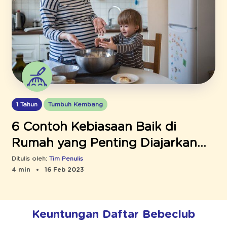
1 Tahun
Tumbuh Kembang
6 Contoh Kebiasaan Baik di
Rumah yang Penting Diajarkan
pada Anak
Ditulis oleh:
Tim Penulis
4 min
16 Feb 2023
Keuntungan Daftar Bebeclub