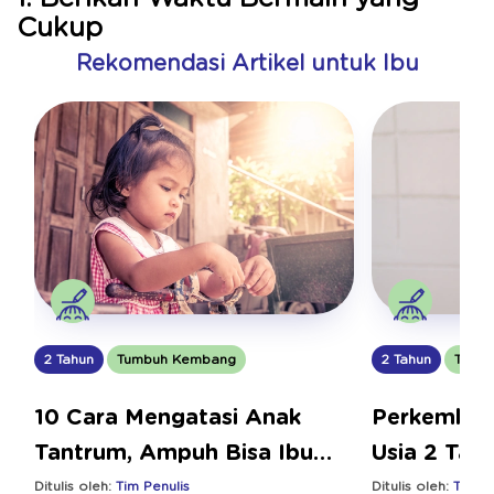
Cukup
Rekomendasi Artikel untuk Ibu
2 Tahun
Tumbuh Kembang
2 Tahun
Tumb
10 Cara Mengatasi Anak
Perkemban
Tantrum, Ampuh Bisa Ibu
Usia 2 Tah
Coba!
Stimulasin
Ditulis oleh:
Tim Penulis
Ditulis oleh:
Tim Pe