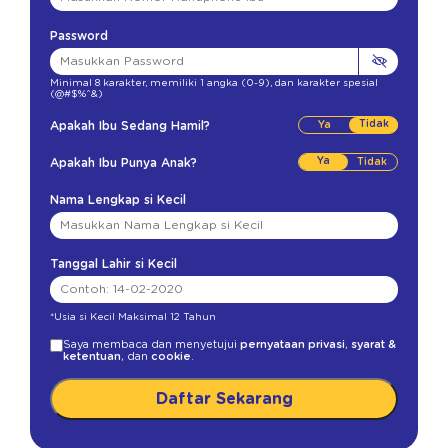
Password
Minimal 8 karakter
,
memiliki 1 angka (0-9)
,
dan karakter spesial
(@#$%^&)
Tidak
Apakah Ibu Sedang Hamil?
Ya
Apakah Ibu Punya Anak?
Nama Lengkap si Kecil
Tanggal Lahir si Kecil
*Usia si Kecil Maksimal 12 Tahun
Saya membaca dan menyetujui
pernyataan privasi
,
syarat &
ketentuan
, dan
cookie
.
Daftar Sekarang