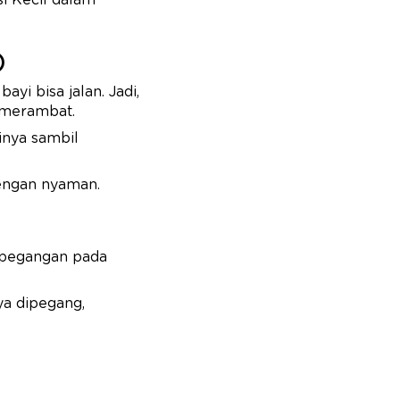
i Kecil dalam
)
i bisa jalan. Jadi,
an merambat.
nya sambil
dengan nyaman.
erpegangan pada
ya dipegang,