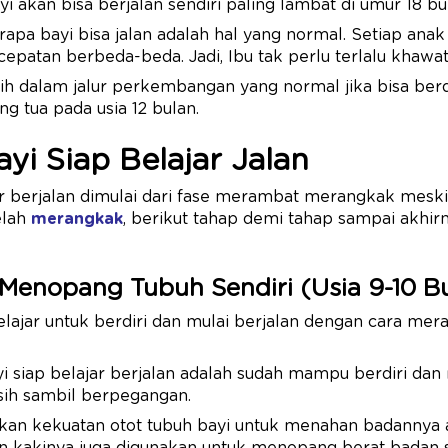
ayi akan bisa berjalan sendiri paling lambat di umur 18 bul
apa bayi bisa jalan adalah hal yang normal. Setiap an
epatan berbeda-beda. Jadi, Ibu tak perlu terlalu khawati
 dalam jalur perkembangan yang normal jika bisa berdir
g tua pada usia 12 bulan.
yi Siap Belajar Jalan
r berjalan dimulai dari fase merambat merangkak meski
elah
merangkak
, berikut tahap demi tahap sampai akhir
n Menopang Tubuh Sendiri (Usia 9-10 B
elajar untuk berdiri dan mulai berjalan dengan cara mer
yi siap belajar berjalan adalah sudah mampu berdiri d
ih sambil berpegangan.
an kekuatan otot tubuh bayi untuk menahan badannya a