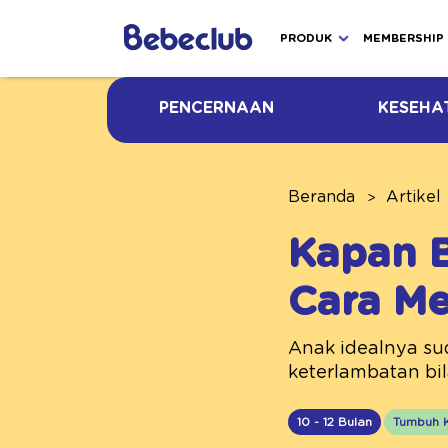
PRODUK
MEMBERSHIP
PENCERNAAN
KESEHA
Beranda
Artikel
Kapan B
Cara Me
Anak idealnya sud
keterlambatan bil
10 - 12 Bulan
Tumbuh 