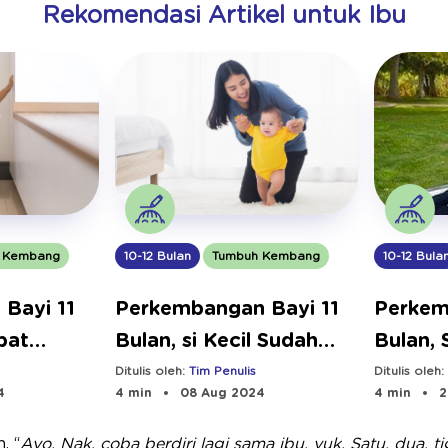
Rekomendasi Artikel untuk Ibu
10-12 Bula
 Kembang
10-12 Bulan
Tumbuh Kembang
Perkem
 Bayi 11
Perkembangan Bayi 11
Bulan,
pat
Bulan, si Kecil Sudah
Saja?
Bisa Apa?
Ditulis oleh
Ditulis oleh:
Tim Penulis
4 min
2
4
4 min
08 Aug 2024
, “
Ayo, Nak, coba berdiri lagi sama ibu, yuk. Satu, dua, ti