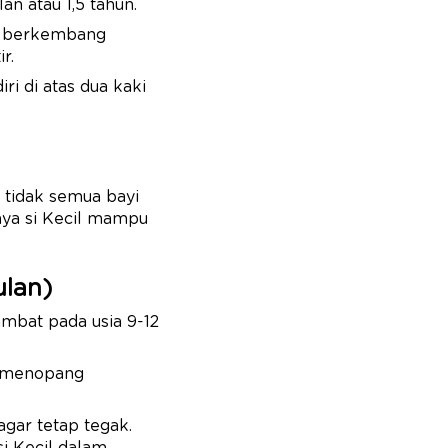
an atau 1,5 tahun.
ak berkembang
r.
i di atas dua kaki
 tidak semua bayi
nya si Kecil mampu
ulan)
ambat pada usia 9-12
an menopang
gar tetap tegak.