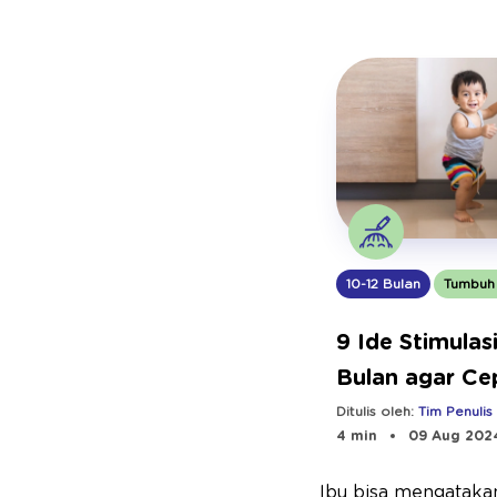
10-12 Bulan
Tumbuh
9 Ide Stimulasi
Bulan agar Ce
Berjalan
Ditulis oleh:
Tim Penulis
4 min
09 Aug 202
Ibu bisa mengatakan