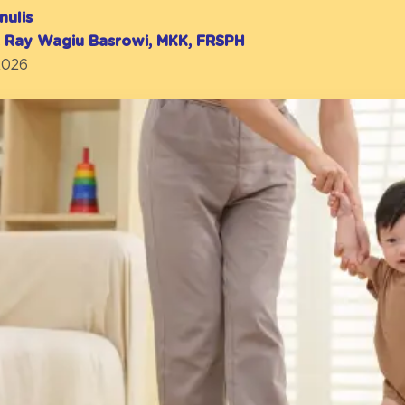
nulis
r. Ray Wagiu Basrowi, MKK, FRSPH
2026