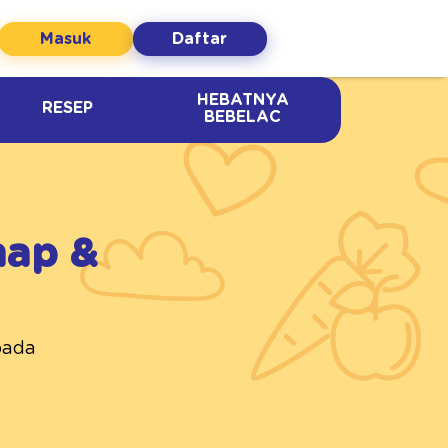
Masuk
Daftar
HEBATNYA
RESEP
BEBELAC
hap &
pada