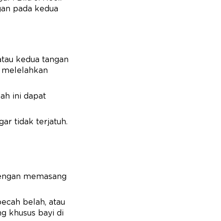
gan pada kedua
atau kedua tangan
p melelahkan
kah ini dapat
r tidak terjatuh.
a dengan memasang
ecah belah, atau
g khusus bayi di