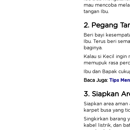
mau mencoba melang
tangan Ibu.
2. Pegang Ta
Beri bayi kesempat
Ibu. Terus beri sem
baginya.
Kalau si Kecil ingin 
memupuk rasa perca
Ibu dan Bapak cuku
Baca Juga:
Tips Men
3. Siapkan A
Siapkan area aman a
karpet busa yang tid
Singkirkan barang y
kabel listrik, dan 