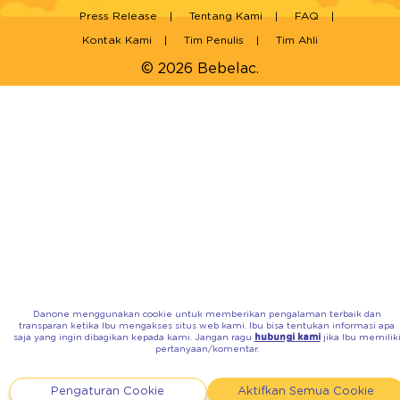
Press Release
Tentang Kami
FAQ
Kontak Kami
Tim Penulis
Tim Ahli
© 2026 Bebelac.
Danone menggunakan cookie untuk memberikan pengalaman terbaik dan
transparan ketika Ibu mengakses situs web kami. Ibu bisa tentukan informasi apa
saja yang ingin dibagikan kepada kami. Jangan ragu
hubungi kami
jika Ibu memilik
pertanyaan/komentar.
Pengaturan Cookie
Aktifkan Semua Cookie