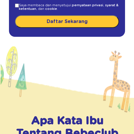
Saya membaca dan menyetujui
pernyataan privasi
,
syarat &
ketentuan
, dan
cookie
.
Daftar Sekarang
Apa Kata Ibu
Tentang
Bebeclub