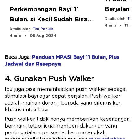
Berjalan S
Perkembangan Bayi 11
Bulan, si Kecil Sudah Bisa
Ditulis oleh:
Tim Pe
4 min
11 Sep
Apa?
Ditulis oleh:
Tim Penulis
4 min
08 Aug 2024
Baca Juga:
Panduan MPASI Bayi 11 Bulan, Plus
Jadwal dan Resepnya
4. Gunakan Push Walker
Ibu juga bisa memanfaatkan push walker sebagai
stimulasi bayi agar cepat berjalan. Push walker
adalah mainan dorong beroda yang difungsikan
khusus untuk bayi.
Push walker tidak hanya memberikan kesenangan
bermain, tetapi juga memberi dukungan yang
penting dalam proses latihan melangkah,