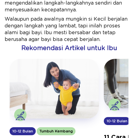
mengendalikan langkah-langkahnya sendiri dan
menyesuaikan kecepatannya.
Walaupun pada awalnya mungkin si Kecil berjalan
dengan langkah yang lambat, tapi inilah proses
alami bagi bayi. Ibu mesti bersabar dan tetap
berusaha agar bayi bisa cepat berjalan.
Rekomendasi Artikel untuk Ibu
10-12 Bulan
T
10-12 Bulan
Tumbuh Kembang
11 Cara Me