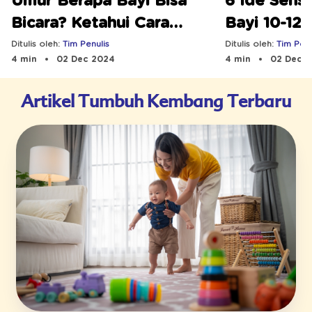
Umur Berapa Bayi Bisa
6 Ide Sens
Bicara? Ketahui Cara
Bayi 10-12
Stimulasinya
Dilakukan!
Ditulis oleh:
Tim Penulis
Ditulis oleh:
Tim Penu
4 min
02 Dec 2024
4 min
02 Dec 
Artikel Tumbuh Kembang Terbaru