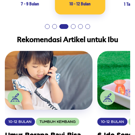
7 - 9 Bulan
10 - 12 Bulan
1 Tahu
Rekomendasi Artikel untuk Ibu
10-12 BULAN
TUMBUH KEMBANG
10-12 BULAN
T