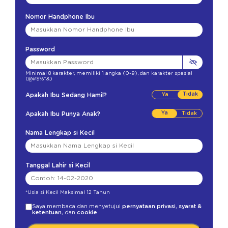
Nomor Handphone Ibu
Password
Minimal 8 karakter
,
memiliki 1 angka (0-9)
,
dan karakter spesial
(@#$%^&)
Tidak
Apakah Ibu Sedang Hamil?
Ya
Apakah Ibu Punya Anak?
Nama Lengkap si Kecil
Tanggal Lahir si Kecil
*Usia si Kecil Maksimal 12 Tahun
Saya membaca dan menyetujui
pernyataan privasi
,
syarat &
ketentuan
, dan
cookie
.