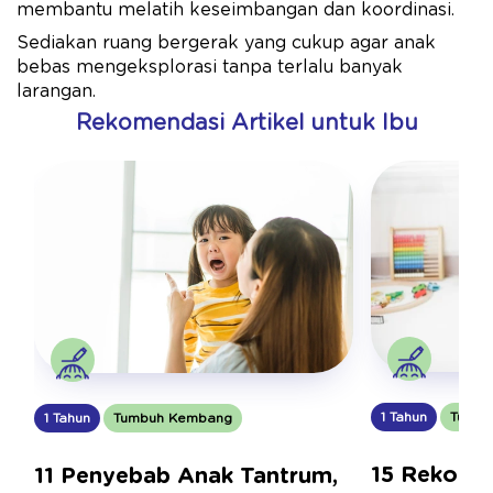
membantu melatih keseimbangan dan koordinasi.
Sediakan ruang bergerak yang cukup agar anak
bebas mengeksplorasi tanpa terlalu banyak
larangan.
Rekomendasi Artikel untuk Ibu
1 Tahun
Tumbu
1 Tahun
Tumbuh Kembang
15 Rekome
11 Penyebab Anak Tantrum,