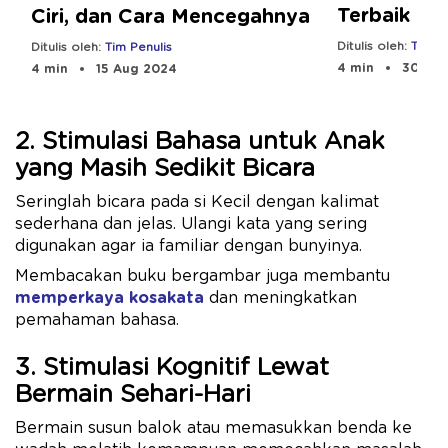
Terbaik An
Ciri, dan Cara Mencegahnya
Edukasi
Ditulis oleh:
Tim Pe
Ditulis oleh:
Tim Penulis
4 min
30 Dec
4 min
15 Aug 2024
2. Stimulasi Bahasa untuk Anak
yang Masih Sedikit Bicara
Seringlah bicara pada si Kecil dengan kalimat
sederhana dan jelas. Ulangi kata yang sering
digunakan agar ia familiar dengan bunyinya.
Membacakan buku bergambar juga membantu
memperkaya kosakata
dan meningkatkan
pemahaman bahasa.
3. Stimulasi Kognitif Lewat
Bermain Sehari-Hari
Bermain susun balok atau memasukkan benda ke