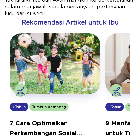
Tak jarang, Ibu dan Ayah mungkin kerap kewalahan
dalam menjawab segala pertanyaan-pertanyaan
lucu dari si Kecil.
Rekomendasi Artikel untuk Ibu
1 Tahun
Tumbuh Kembang
1 Tahun
Tumbu
7 Cara Optimalkan
9 Manfaat 
Perkembangan Sosial
untuk Tum