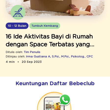
10 - 12 Bulan
Tumbuh Kembang
16 Ide Aktivitas Bayi di Rumah
dengan Space Terbatas yang
Perlu Ibu Tahu
Ditulis oleh:
Tim Penulis
Ditinjau oleh:
Irma Gustiana A, S.Psi., M.Psi., Psikolog., CPC
4 min
20 Sep 2023
Keuntungan Daftar Bebeclub