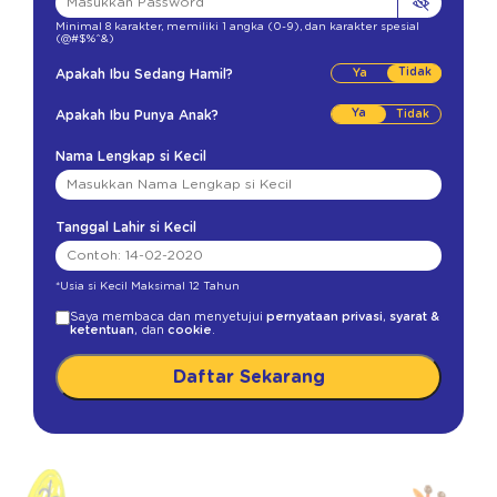
Minimal 8 karakter
,
memiliki 1 angka (0-9)
,
dan karakter spesial
(@#$%^&)
Tidak
Apakah Ibu Sedang Hamil?
Ya
Apakah Ibu Punya Anak?
Nama Lengkap si Kecil
Tanggal Lahir si Kecil
*Usia si Kecil Maksimal 12 Tahun
Saya membaca dan menyetujui
pernyataan privasi
,
syarat &
ketentuan
, dan
cookie
.
Daftar Sekarang