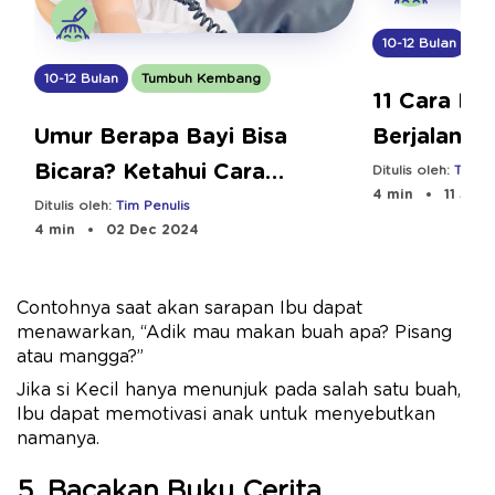
10-12 Bulan
T
10-12 Bulan
Tumbuh Kembang
11 Cara Me
Berjalan S
Umur Berapa Bayi Bisa
Bicara? Ketahui Cara
Ditulis oleh:
Tim Pe
4 min
11 Sep
Stimulasinya
Ditulis oleh:
Tim Penulis
4 min
02 Dec 2024
Contohnya saat akan sarapan Ibu dapat
menawarkan, “Adik mau makan buah apa? Pisang
atau mangga?”
Jika si Kecil hanya menunjuk pada salah satu buah,
Ibu dapat memotivasi anak untuk menyebutkan
namanya.
5. Bacakan Buku Cerita