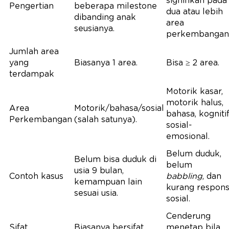
signifikan pada
Pengertian
beberapa milestone
dua atau lebih
dibanding anak
area
seusianya.
perkembangan
Jumlah area
yang
Biasanya 1 area.
Bisa ≥ 2 area.
terdampak
Motorik kasar,
motorik halus,
Area
Motorik/bahasa/sosial
bahasa, kognitif
Perkembangan
(salah satunya).
sosial-
emosional.
Belum duduk,
Belum bisa duduk di
belum
usia 9 bulan,
Contoh kasus
babbling
, dan
kemampuan lain
kurang respon
sesuai usia.
sosial.
Cenderung
Sifat
Biasanya bersifat
menetap bila