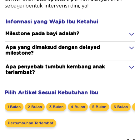
sebagai bentuk intervensi dini, ya!
Informasi yang Wajib Ibu Ketahui
Milestone pada bayi adalah?
Apa yang dimaksud dengan delayed
milestone?
Apa penyebab tumbuh kembang anak
terlambat?
Pilih Artikel Sesuai Kebutuhan Ibu
1 Bulan
2 Bulan
3 Bulan
4 Bulan
5 Bulan
6 Bulan
7 
Pertumbuhan Terlambat