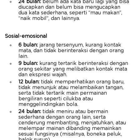
24 bulan:
belum ada kata baru lagi yang bisa
diucapkan dan belum bisa mengucapkan
dua kata sederhana, seperti “mau makan”,
“naik mobil”, dan lainnya.
Sosial-emosional
6 bulan:
jarang tersenyum, kurang kontak
mata, dan tidak berinteraksi dengan orang
lain.
9 bulan:
kurang tertarik berinteraksi dengan
orang sekitar yang melibatkan kontak mata
dan ekspresi wajah.
12 bulan:
tidak memperhatikan orang baru,
tidak menunjuk atau melambaikan tangan,
serta tidak tertarik main permainan
bergiliran seperti cilukba atau
menggelindingkan bola.
24 bulan:
tidak meniru atau bermain
sederhana dengan orang lain, serta
cenderung membanting, menjatuhkan, atau
melempar mainan dibanding memainkan
sesuai fungsinya (misalnya, boneka peluk,
balok susun).