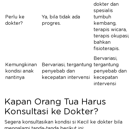
dokter dan
spesialis
Perlu ke
Ya, bila tidak ada
tumbuh
dokter?
progres.
kembang,
terapis wicara,
terapis okupasi
bahkan
fisioterapis.
Bervariasi,
Kemungkinan
Bervariasi, tergantung
tergantung
kondisi anak
penyebab dan
penyebab dan
nantinya
kecepatan intervensi
kecepatan
intervensi
Kapan Orang Tua Harus
Konsultasi ke Dokter?
Segera konsultasikan kondisi si Kecil ke dokter bila
mengalami tanda-tanda berikut ini: