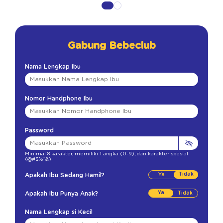
Gabung Bebeclub
Nama Lengkap Ibu
Nomor Handphone Ibu
Password
Minimal 8 karakter
,
memiliki 1 angka (0-9)
,
dan karakter spesial
(@#$%^&)
Tidak
Apakah Ibu Sedang Hamil?
Ya
Apakah Ibu Punya Anak?
Nama Lengkap si Kecil