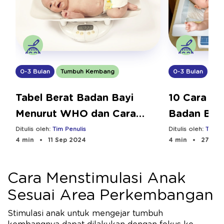
0-3 Bulan
Tumbuh Kembang
0-3 Bulan
Tu
Tabel Berat Badan Bayi
10 Cara Me
Menurut WHO dan Cara
Badan Bay
agar Ideal
Efektif
Ditulis oleh:
Tim Penulis
Ditulis oleh:
Tim Pe
4 min
11 Sep 2024
4 min
27 Dec
Cara Menstimulasi Anak
Sesuai Area Perkembangan
Stimulasi anak untuk mengejar tumbuh