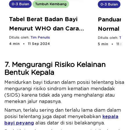
0-3 Bulan
Tumbuh Kembang
0-3 Bulan
Tu
Tabel Berat Badan Bayi
Panduan B
Menurut WHO dan Cara
Normal Usi
agar Ideal
Ditulis oleh:
Tim Penulis
Ditulis oleh:
Tim Pe
4 min
11 Sep 2024
5 min
11 Sep 
7. Mengurangi Risiko Kelainan
Bentuk Kepala
Menidurkan bayi tiduran dalam posisi telentang bisa
mengurangi risiko sindrom kematian mendadak
(SIDS) karena tidak ada yang menghalangi atau
menekan jalur napasnya.
Namun, terlalu sering dan terlalu lama diam dalam
posisi telentang juga dapat menyebabkan
kepala
bayi peyang
alias datar di sisi belakangnya.