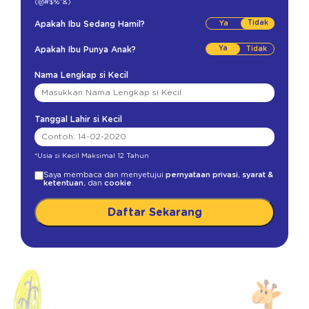
(@#$%^&)
Tidak
Apakah Ibu Sedang Hamil?
Ya
Apakah Ibu Punya Anak?
Nama Lengkap si Kecil
Tanggal Lahir si Kecil
*Usia si Kecil Maksimal 12 Tahun
Saya membaca dan menyetujui
pernyataan privasi
,
syarat &
ketentuan
, dan
cookie
.
Daftar Sekarang