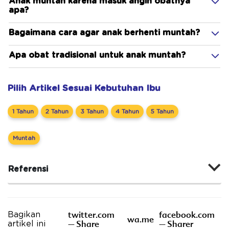
Anak muntah karena masuk angin obatnya
apa?
Bagaimana cara agar anak berhenti muntah?
Apa obat tradisional untuk anak muntah?
Pilih Artikel Sesuai Kebutuhan Ibu
1 Tahun
2 Tahun
3 Tahun
4 Tahun
5 Tahun
Muntah
Referensi
twitter.com
facebook.com
Bagikan
wa.me
– Share
– Sharer
artikel ini