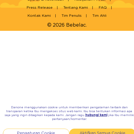
Press Release
Tentang Kami
FAQ
Kontak Kami
Tim Penulis
Tim Ahli
© 2026 Bebelac.
Danone menggunakan cookie untuk memberikan pengalaman terbaik dan
transparan ketika Ibu mengakses situs web kami. Ibu bisa tentukan informasi apa
saja yang ingin dibagikan kepada kami. Jangan ragu
hubungi kami
jika Ibu memilik
pertanyaan/komentar.
Pengaturan Cookie
Aktifkan Semua Cookie