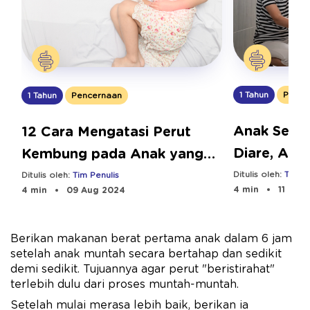
1 Tahun
Pence
1 Tahun
Pencernaan
Anak Serin
12 Cara Mengatasi Perut
Diare, Apa
Kembung pada Anak yang
Efektif
Ditulis oleh:
Tim Pe
Ditulis oleh:
Tim Penulis
4 min
11 Dec
4 min
09 Aug 2024
Berikan makanan berat pertama anak dalam 6 jam
setelah anak muntah secara bertahap dan sedikit
demi sedikit. Tujuannya agar perut "beristirahat"
terlebih dulu dari proses muntah-muntah.
Setelah mulai merasa lebih baik, berikan ia