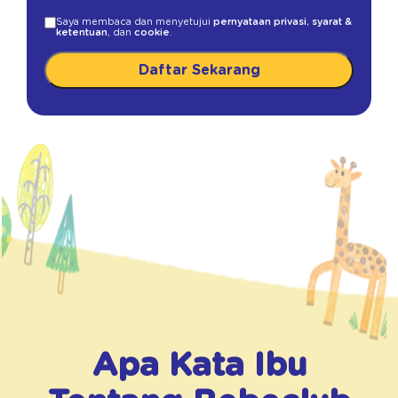
Saya membaca dan menyetujui
pernyataan privasi
,
syarat &
ketentuan
, dan
cookie
.
Daftar Sekarang
Apa Kata Ibu