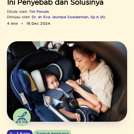
Ini Penyebab dan Solusinya
Ditulis oleh:
Tim Penulis
Ditinjau oleh:
Dr. dr. Eva Jeumpa Soelaeman, Sp.A (K)
4 min
16 Dec 2024
0 - 3 Bulan
Tumbuh Kembang