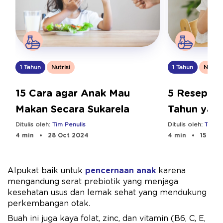
1 Tahun
Nutrisi
1 Tahun
Nutrisi
5 Resep M
15 Cara agar Anak Mau
Tahun yang
Makan Secara Sukarela
Ditulis oleh:
Tim Pe
Ditulis oleh:
Tim Penulis
4 min
15 Sep
4 min
28 Oct 2024
Alpukat baik untuk
pencernaan anak
karena
mengandung serat prebiotik yang menjaga
kesehatan usus dan lemak sehat yang mendukung
perkembangan otak.
Buah ini juga kaya folat, zinc, dan vitamin (B6, C, E,