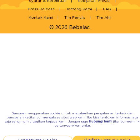
Syarat & Ketentuan
Kebijakan Privasi
Press Release
Tentang Kami
FAQ
Kontak Kami
Tim Penulis
Tim Ahli
© 2026 Bebelac.
Danone menggunakan cookie untuk memberikan pengalaman terbaik dan
transparan ketika Ibu mengakses situs web kami. Ibu bisa tentukan informasi apa
saja yang ingin dibagikan kepada kami. Jangan ragu
hubungi kami
jika Ibu memilik
pertanyaan/komentar.