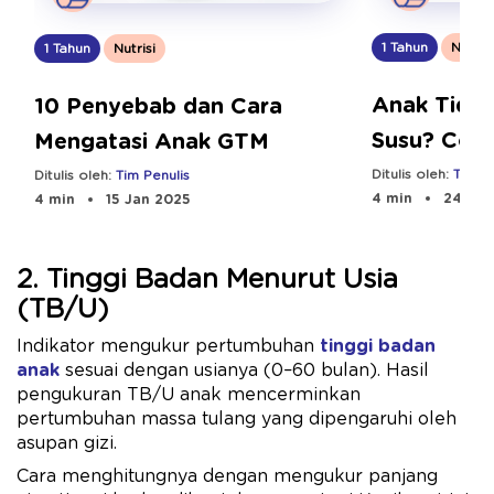
1 Tahun
Nutrisi
1 Tahun
Nutrisi
Anak Tida
10 Penyebab dan Cara
Susu? Coba
Mengatasi Anak GTM
Cara Ini
Ditulis oleh:
Tim Pe
Ditulis oleh:
Tim Penulis
4 min
24 Sep
4 min
15 Jan 2025
2. Tinggi Badan Menurut Usia
(TB/U)
Indikator mengukur pertumbuhan
tinggi badan
anak
sesuai dengan usianya (0–60 bulan). Hasil
pengukuran TB/U anak mencerminkan
pertumbuhan massa tulang yang dipengaruhi oleh
asupan gizi.
Cara menghitungnya dengan mengukur panjang