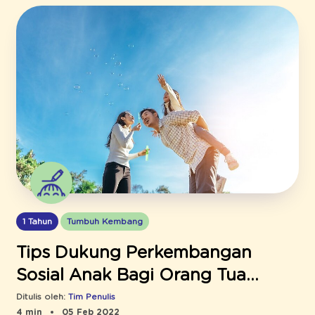
1 Tahun
Tumbuh Kembang
Tips Dukung Perkembangan
Sosial Anak Bagi Orang Tua
Bekerja
Ditulis oleh:
Tim Penulis
4 min
05 Feb 2022