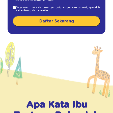
*Usia si Kecil Maksimal 12 Tahun
Saya membaca dan menyetujui
pernyataan privasi
,
syarat &
ketentuan
, dan
cookie
.
Daftar Sekarang
Apa Kata Ibu