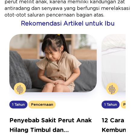
perut melilit anak, karena memiliki kandungan zat
antiradang dan senyawa yang berfungsi merelaksasi
otot-otot saluran pencernaan bagian atas.
Rekomendasi Artikel untuk Ibu
1 Tahun
Pencernaan
1 Tahun
Pence
Penyebab Sakit Perut Anak
12 Cara Me
Hilang Timbul dan
Kembung p