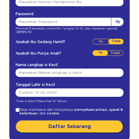
Password
Minimal 8 karakter
,
memiliki 1 angka (0-9)
,
dan karakter spesial
(@#$%^&)
Tidak
Apakah Ibu Sedang Hamil?
Ya
Apakah Ibu Punya Anak?
Nama Lengkap si Kecil
Tanggal Lahir si Kecil
*Usia si Kecil Maksimal 12 Tahun
Saya membaca dan menyetujui
pernyataan privasi
,
syarat &
ketentuan
, dan
cookie
.
Daftar Sekarang