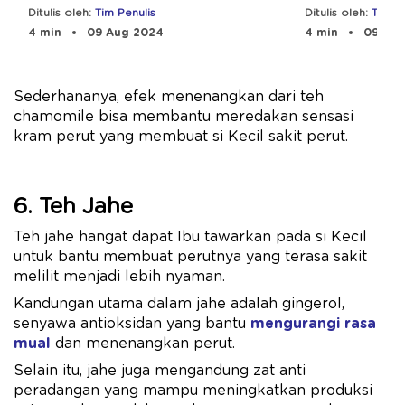
Pengobatannya
Efektif
Ditulis oleh:
Tim Penulis
Ditulis oleh:
Tim Pe
4 min
09 Aug 2024
4 min
09 Aug
Sederhananya, efek menenangkan dari teh
chamomile bisa membantu meredakan sensasi
kram perut yang membuat si Kecil sakit perut.
6. Teh Jahe
Teh jahe hangat dapat Ibu tawarkan pada si Kecil
untuk bantu membuat perutnya yang terasa sakit
melilit menjadi lebih nyaman.
Kandungan utama dalam jahe adalah gingerol,
senyawa antioksidan yang bantu
mengurangi rasa
mual
dan menenangkan perut.
Selain itu, jahe juga mengandung zat anti
peradangan yang mampu meningkatkan produksi