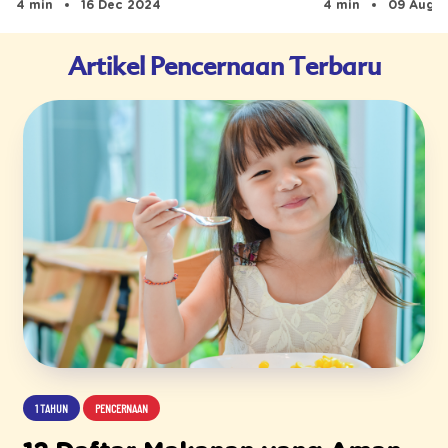
4 min
09 Aug 
4 min
16 Dec 2024
Artikel Pencernaan Terbaru
1 TAHUN
PENCERNAAN