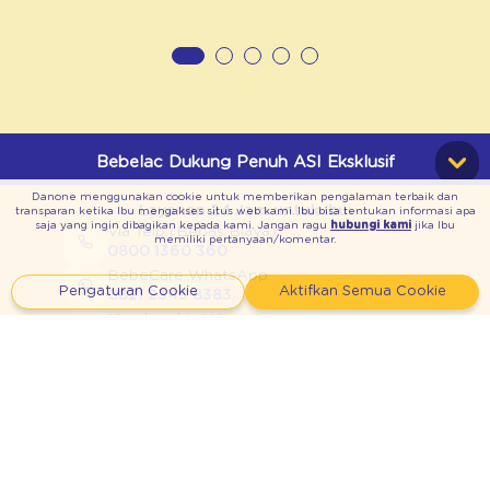
Bebelac Dukung Penuh ASI Eksklusif
Danone menggunakan cookie untuk memberikan pengalaman terbaik dan
Layanan 24 Jam untuk Ibu:
transparan ketika Ibu mengakses situs web kami. Ibu bisa tentukan informasi apa
saja yang ingin dibagikan kepada kami. Jangan ragu
hubungi kami
jika Ibu
Via Telp (Bebas Biaya)
memiliki pertanyaan/komentar.
0800 1360 360
BebeCare WhatsApp
Pengaturan Cookie
Aktifkan Semua Cookie
0821 2345 8383
Membership WhatsApp
0811 900 777 09
Temukan Keseruan Bebeclub di:
Download Aplikasi Bebeclub: