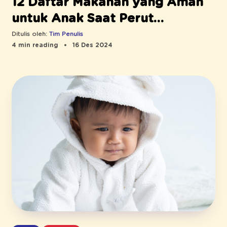
12 Daftar Makanan yang Aman
untuk Anak Saat Perut
Kembung
Ditulis oleh:
Tim Penulis
4 min reading
16 Des 2024