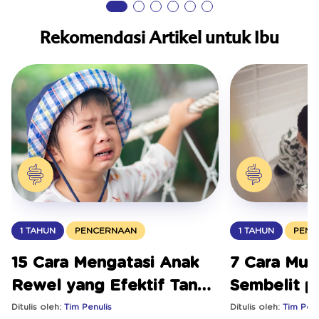
Rekomendasi Artikel untuk Ibu
1 TAHUN
PENC
1 TAHUN
PENCERNAAN
7 Cara Mud
15 Cara Mengatasi Anak
Sembelit p
Rewel yang Efektif Tanpa
Drama
Ditulis oleh:
Tim Penu
Ditulis oleh:
Tim Penulis